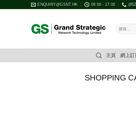
Skip
ENQUIRY@GSNT.HK
09:00 - 17:00
(85
to
content
搜
尋：
主頁
網上訂
SHOPPING C