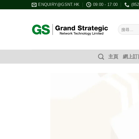
Skip
ENQUIRY@GSNT.HK
09:00 - 17:00
(85
to
content
搜
尋：
主頁
網上訂