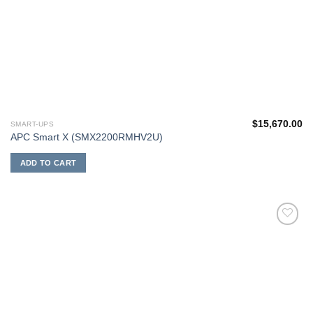
$
15,670.00
SMART-UPS
APC Smart X (SMX2200RMHV2U)
ADD TO CART
添加
到願
望清
單