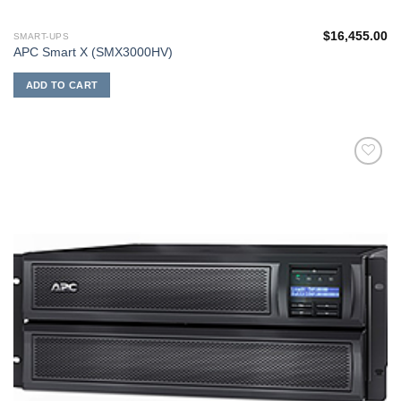
$
16,455.00
SMART-UPS
APC Smart X (SMX3000HV)
ADD TO CART
添加
到願
望清
單