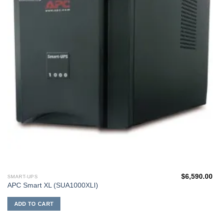
$
6,590.00
SMART-UPS
APC Smart XL (SUA1000XLI)
ADD TO CART