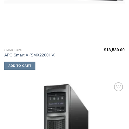
$
13,530.00
SMART-UPS
APC Smart X (SMX2200HV)
ADD TO CART
添加
到願
望清
單