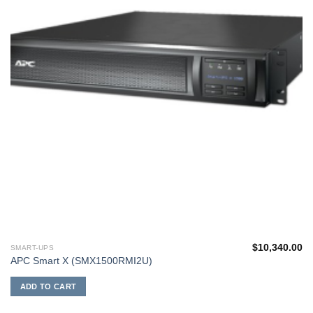
$
10,340.00
SMART-UPS
APC Smart X (SMX1500RMI2U)
ADD TO CART