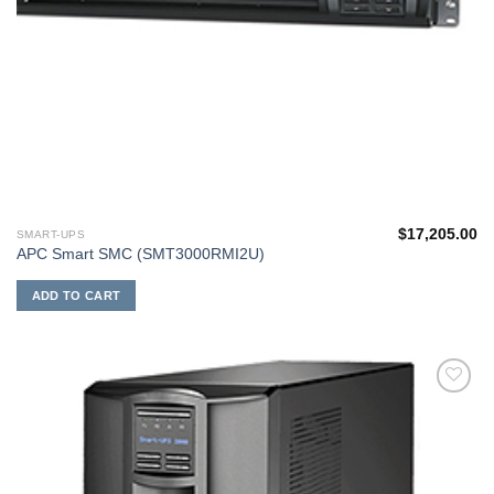
$
17,205.00
SMART-UPS
APC Smart SMC (SMT3000RMI2U)
ADD TO CART
添加
到願
望清
單