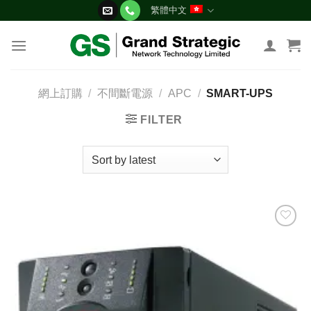
Skip
繁體中文
to
content
網上訂購
/
不間斷電源
/
APC
/
SMART-UPS
FILTER
添加
到願
望清
單