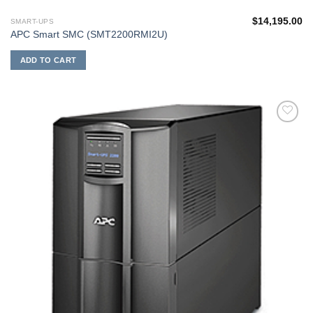
$
14,195.00
SMART-UPS
APC Smart SMC (SMT2200RMI2U)
ADD TO CART
添加
到願
望清
單