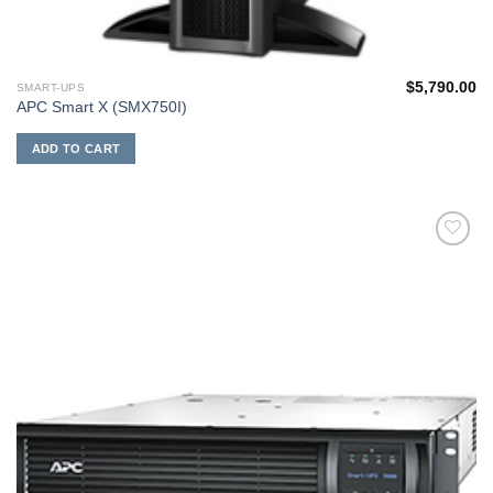
$
5,790.00
SMART-UPS
APC Smart X (SMX750I)
ADD TO CART
添加
到願
望清
單