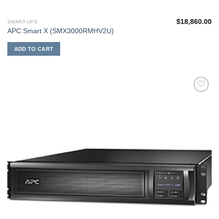
$
18,860.00
SMART-UPS
APC Smart X (SMX3000RMHV2U)
ADD TO CART
添加
到願
望清
單