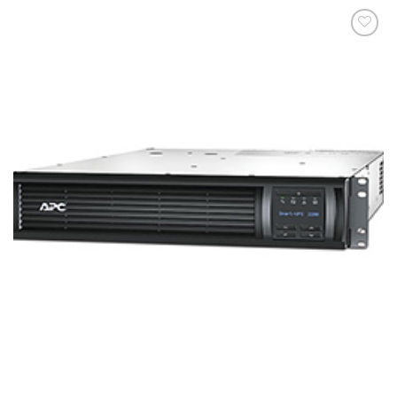
添加
到願
望清
單