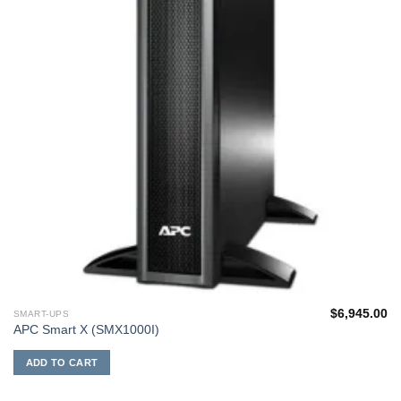
$
6,945.00
SMART-UPS
APC Smart X (SMX1000I)
ADD TO CART