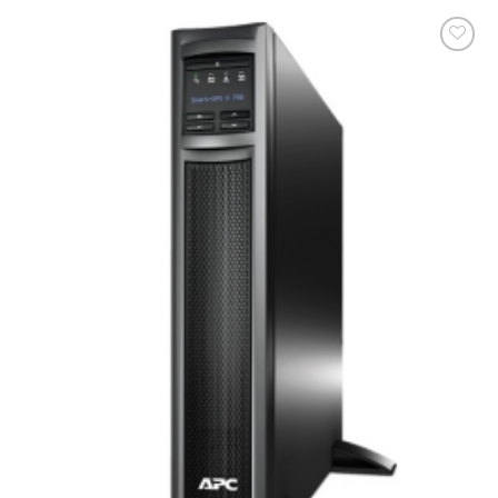
添加
到願
望清
單