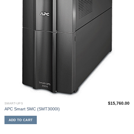
$
15,760.00
SMART-UPS
APC Smart SMC (SMT3000I)
ADD TO CART