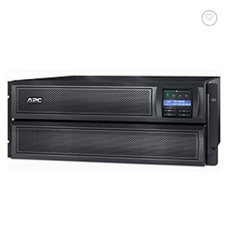
添加
到願
望清
單