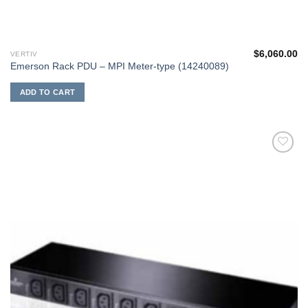
$
6,060.00
VERTIV
Emerson Rack PDU – MPI Meter-type (14240089)
ADD TO CART
添加
到願
望清
單