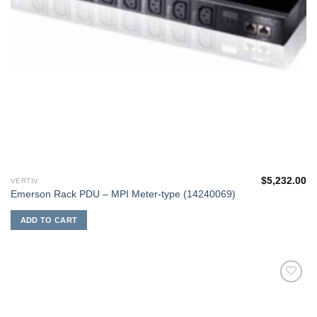
$
5,232.00
VERTIV
Emerson Rack PDU – MPI Meter-type (14240069)
ADD TO CART
添加
到願
望清