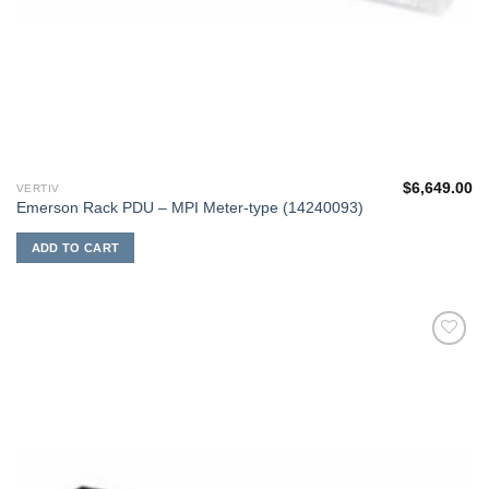
$
6,649.00
VERTIV
Emerson Rack PDU – MPI Meter-type (14240093)
ADD TO CART
添加
到願
望清
單