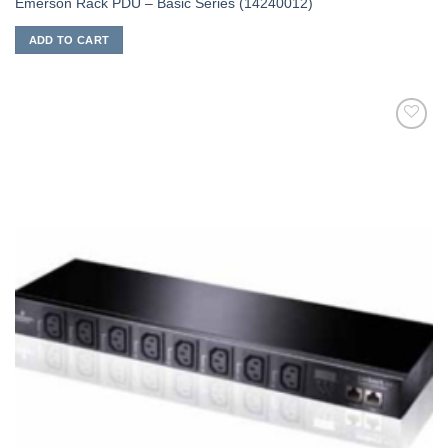
Emerson Rack PDU – Basic Series (14240012)
ADD TO CART
添加
到願
望清
單