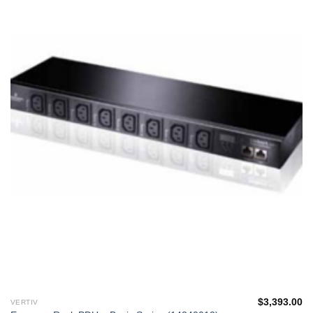
單
$
3,393.00
VERTIV