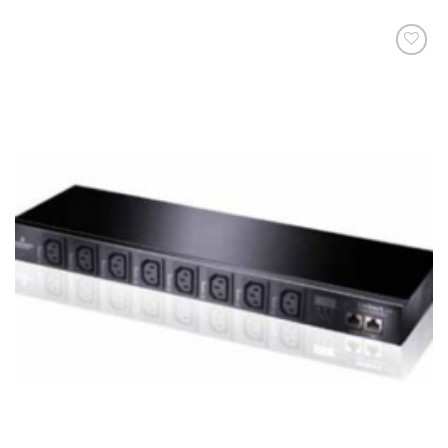
添加
到願
望清
單