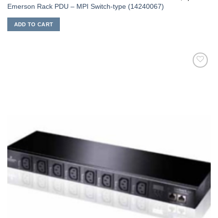
Emerson Rack PDU – MPI Switch-type (14240067)
ADD TO CART
添加
到願
望清
單