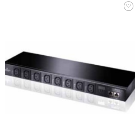
添加
到願
望清
單