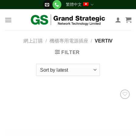
Skip
繁體中文
to
content
網上訂購
/
機櫃專用電源插座
/
VERTIV
FILTER
添加
到願
望清
單