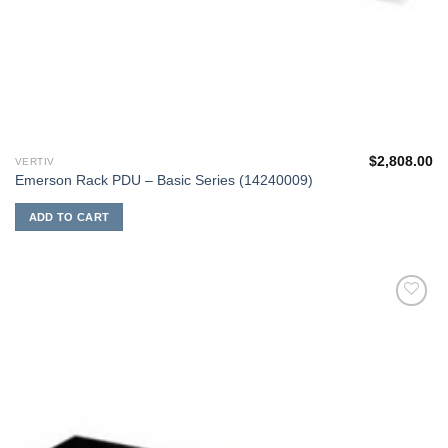
$
2,808.00
VERTIV
Emerson Rack PDU – Basic Series (14240009)
ADD TO CART
添加
到願
望清
單