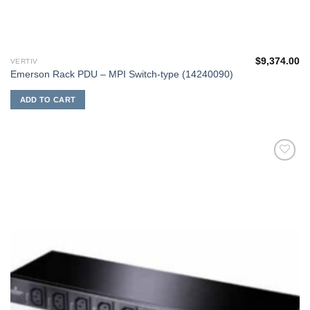
$
9,374.00
VERTIV
Emerson Rack PDU – MPI Switch-type (14240090)
ADD TO CART
添加
到願
望清
單