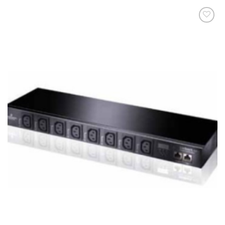
添加
到願
望清
單