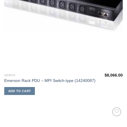
$
8,066.00
VERTIV
Emerson Rack PDU – MPI Switch-type (14240087)
ADD TO CART
添加
到願