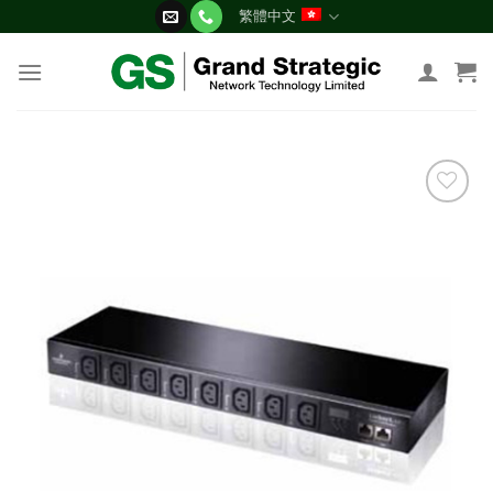
Skip
繁體中文
to
content
添加
到願
望清
單