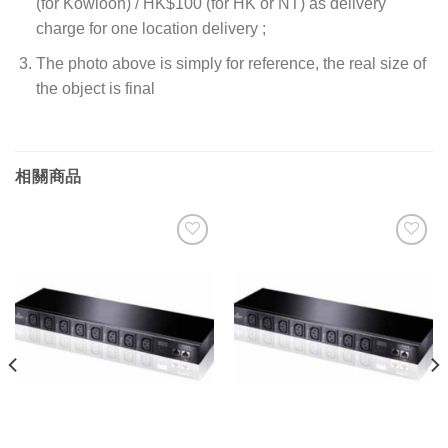
(for Kowloon) / HK$100 (for HK or NT) as delivery
charge for one location delivery ;
The photo above is simply for reference, the real size of
the object is final
相關商品
添加
添加
到願
到願
望清
望清
單
單