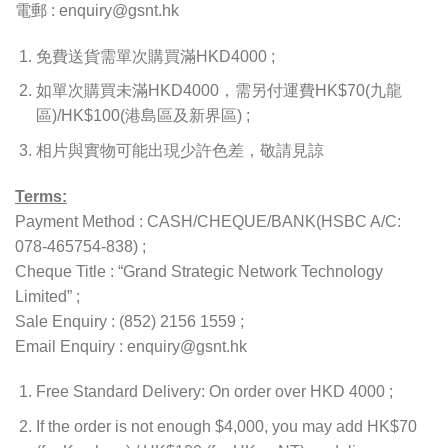
電郵 : enquiry@gsnt.hk
免費送貨需單次購買滿HKD4000 ;
如單次購買未滿HKD4000，需另付運費HK$70(九龍
區)/HK$100(港島區及新界區) ;
相片與實物可能出現少許色差，敬請見諒
Terms:
Payment Method : CASH/CHEQUE/BANK(HSBC A/C:
078-465754-838) ;
Cheque Title : “Grand Strategic Network Technology
Limited” ;
Sale Enquiry : (852) 2156 1559 ;
Email Enquiry : enquiry@gsnt.hk
Free Standard Delivery: On order over HKD 4000 ;
If the order is not enough $4,000, you may add HK$70