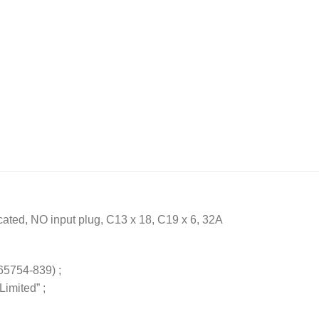
ated, NO input plug, C13 x 18, C19 x 6, 32A
54-839) ;
imited” ;