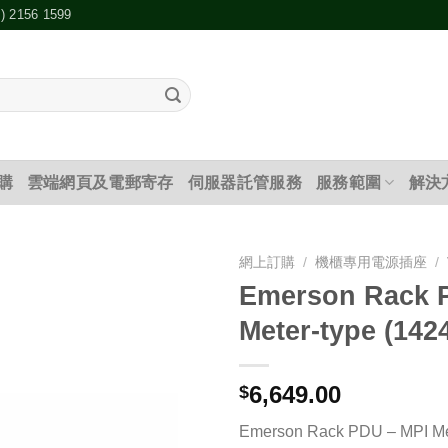
2) 2156 1599
購
雲端網頁及電郵寄存
伺服器託管服務
服務範圍
解決
網上訂購
/
機櫃專用電源插座
/
Emerson Rack 
添加
Meter-type (142
到願
望清
單
6,649.00
$
Emerson Rack PDU – MPI Me