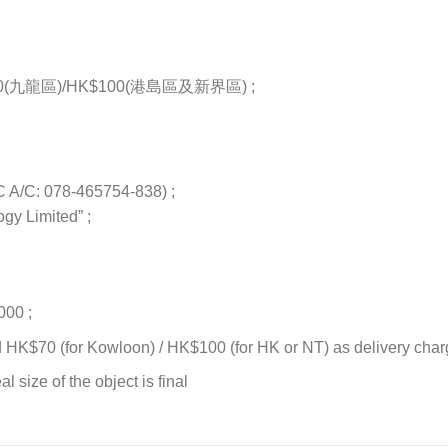
九龍區)/HK$100(港島區及新界區) ;
/C: 078-465754-838) ;
gy Limited” ;
000 ;
d HK$70 (for Kowloon) / HK$100 (for HK or NT) as delivery charge
l size of the object is final