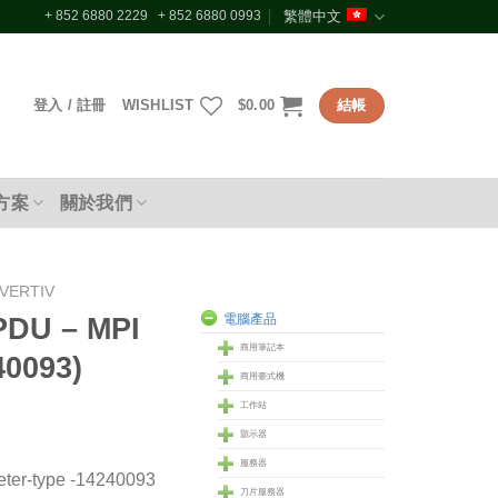
+ 852 6880 2229 + 852 6880 0993
繁體中文
登入 / 註冊
WISHLIST
$
0.00
結帳
方案
關於我們
VERTIV
PDU – MPI
電腦產品
商用筆記本
40093)
商用臺式機
工作站
顥示器
服務器
ter-type -14240093
刀片服務器