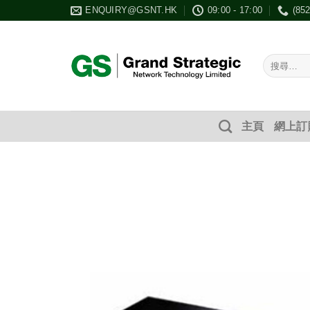
Skip
ENQUIRY@GSNT.HK
09:00 - 17:00
(85
to
content
搜
尋：
主頁
網上訂