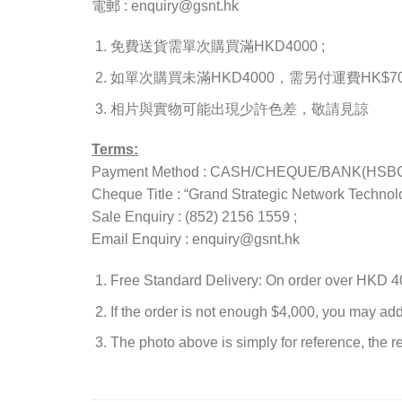
電郵 : enquiry@gsnt.hk
免費送貨需單次購買滿HKD4000 ;
如單次購買未滿HKD4000，需另付運費HK$70(
相片與實物可能出現少許色差，敬請見諒
Terms:
Payment Method : CASH/CHEQUE/BANK(HSBC A
Cheque Title : “Grand Strategic Network Technolo
Sale Enquiry : (852) 2156 1559 ;
Email Enquiry : enquiry@gsnt.hk
Free Standard Delivery: On order over HKD 4
If the order is not enough $4,000, you may ad
The photo above is simply for reference, the rea