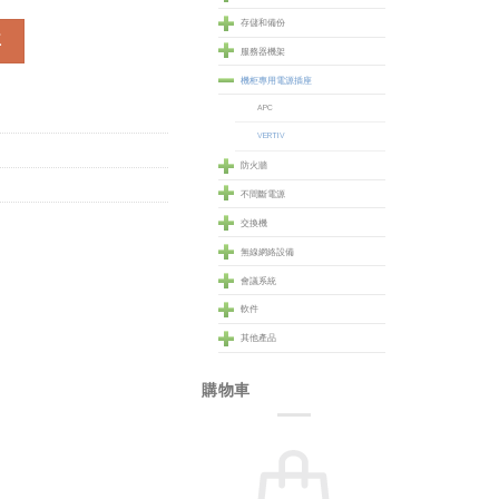
存儲和備份
r-type (14240093) 數量
車
服務器機架
機柜專用電源插座
APC
VERTIV
防火牆
不間斷電源
交換機
無線網絡設備
會議系統
軟件
其他產品
購物車