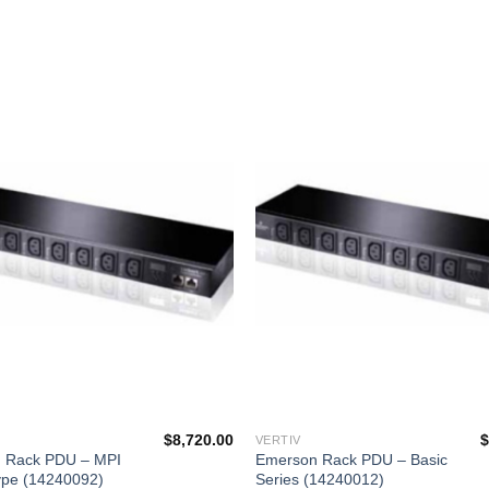
添加
到願
望清
單
$
8,720.00
VERTIV
 Rack PDU – MPI
Emerson Rack PDU – Basic
ype (14240092)
Series (14240012)