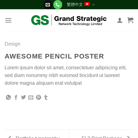
Skip
繁體中文
to
content
Design
AWESOME PENCIL POSTER
Lorem ipsum dolor sit amet, consectetuer adipiscing elit,
sed diam nonummy nibh euismod tincidunt ut laoreet
dolore magna aliquam erat volutpat