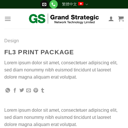
Skip
繁體中文
to
content
Design
FL3 PRINT PACKAGE
Lorem ipsum dolor sit amet, consectetuer adipiscing elit,
sed diam nonummy nibh euismod tincidunt ut laoreet
dolore magna aliquam erat volutpat.
Lorem ipsum dolor sit amet, consectetuer adipiscing elit,
sed diam nonummy nibh euismod tincidunt ut laoreet
dolore magna aliquam erat volutpat.