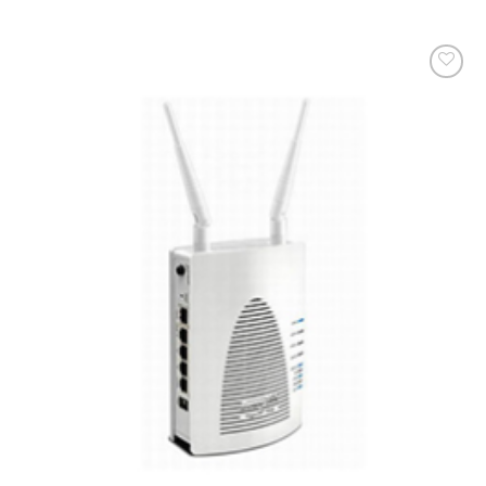
添加
到願
望清
單