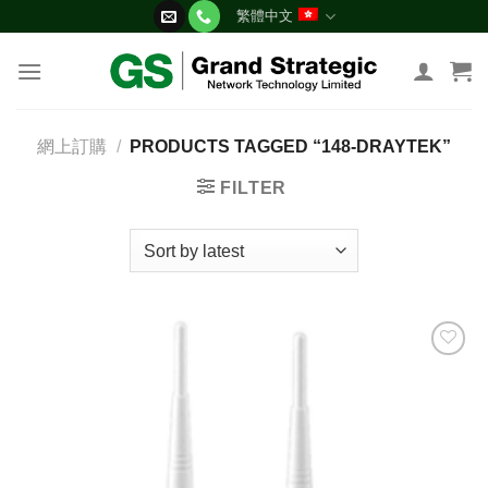
Skip
繁體中文
to
content
網上訂購
/
PRODUCTS TAGGED “148-DRAYTEK”
FILTER
添加
到願
望清
單