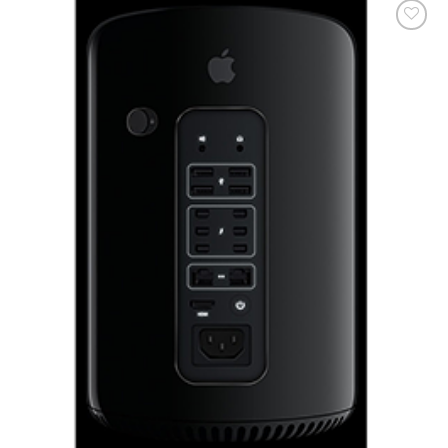
添加
到願
望清
單