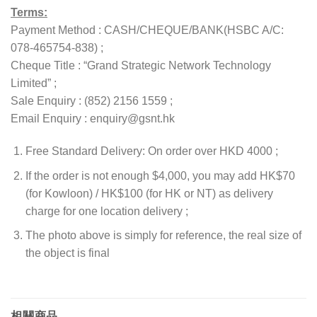
Terms:
Payment Method : CASH/CHEQUE/BANK(HSBC A/C:
078-465754-838) ;
Cheque Title : “Grand Strategic Network Technology
Limited” ;
Sale Enquiry : (852) 2156 1559 ;
Email Enquiry : enquiry@gsnt.hk
Free Standard Delivery: On order over HKD 4000 ;
If the order is not enough $4,000, you may add HK$70
(for Kowloon) / HK$100 (for HK or NT) as delivery
charge for one location delivery ;
The photo above is simply for reference, the real size of
the object is final
相關商品