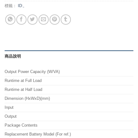
標籤：
ID:,
商品說明
Output Power Capacity (W/VA)
Runtime at Full Load
Runtime at Half Load
Dimension (HxWxD)(mm)
Input
Output
Package Contents
Replacement Battery Model (For ref.)