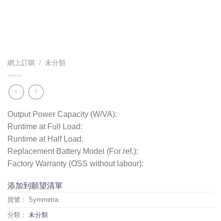
網上訂購
/
未分類
Output Power Capacity (W/VA):
Runtime at Full Load:
Runtime at Half Load:
Replacement Battery Model (For ref.):
Factory Warranty (OSS without labour):
添加到願望清單
貨號：
Symmetra
分類：
未分類