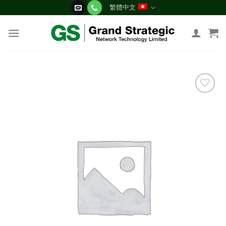
Skip
繁體中文
to
content
添加
到願
望清
單