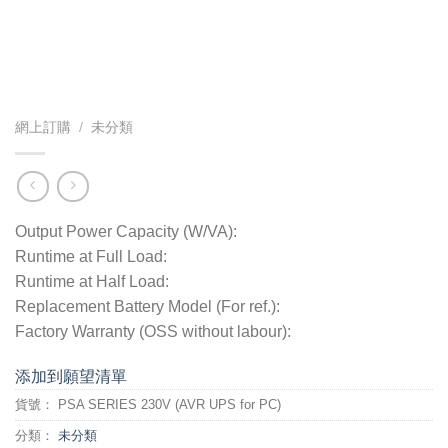
網上訂購
/
未分類
Output Power Capacity (W/VA):
Runtime at Full Load:
Runtime at Half Load:
Replacement Battery Model (For ref.):
Factory Warranty (OSS without labour):
添加到願望清單
貨號：
PSA SERIES 230V (AVR UPS for PC)
分類：
未分類