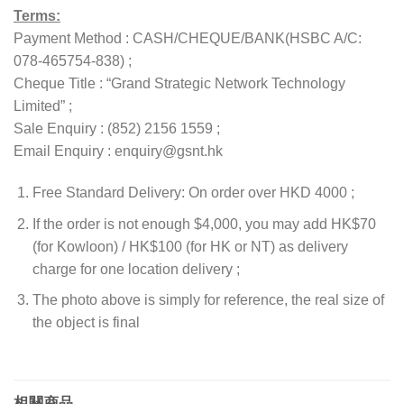
Terms:
Payment Method : CASH/CHEQUE/BANK(HSBC A/C:
078-465754-838) ;
Cheque Title : “Grand Strategic Network Technology
Limited” ;
Sale Enquiry : (852) 2156 1559 ;
Email Enquiry : enquiry@gsnt.hk
Free Standard Delivery: On order over HKD 4000 ;
If the order is not enough $4,000, you may add HK$70
(for Kowloon) / HK$100 (for HK or NT) as delivery
charge for one location delivery ;
The photo above is simply for reference, the real size of
the object is final
相關商品