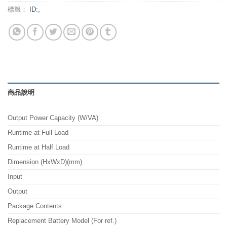
標籤：
ID:,
商品說明
Output Power Capacity (W/VA)
Runtime at Full Load
Runtime at Half Load
Dimension (HxWxD)(mm)
Input
Output
Package Contents
Replacement Battery Model (For ref.)