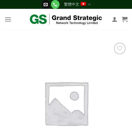
Skip
繁體中文
to
content
添加
到願
望清
單