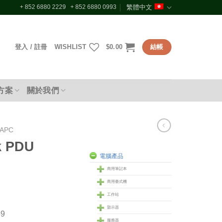
+ 852 6880 2229 + 852 6880 0993
繁體中文
登入 / 註冊
WISHLIST
$
0.00
結帳
方案
關於我們
APC
k PDU
電腦產品
商用筆記本
商用臺式機
工作站
顥示器
59
服務器