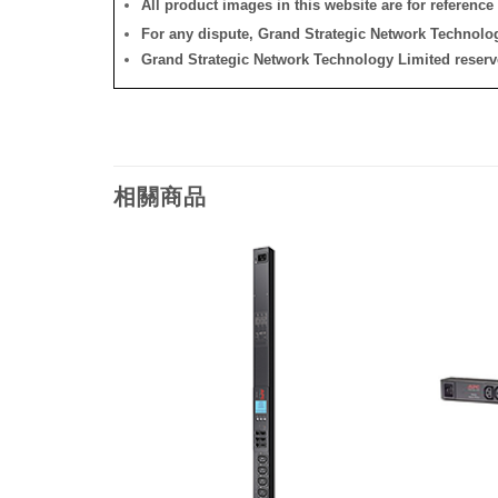
All product images in this website are for reference 
For any dispute, Grand Strategic Network Technology
Grand Strategic Network Technology Limited reserves 
相關商品
添加
添加
到願
到願
望清
望清
單
單