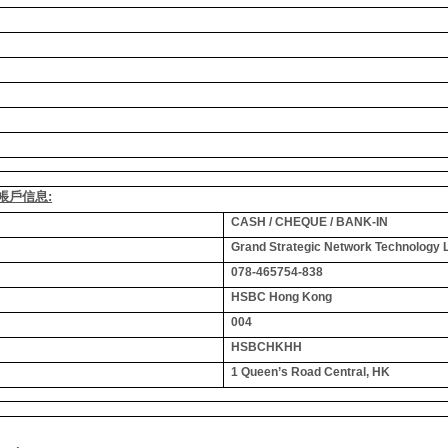
銀行帳戶信息:
CASH / CHEQUE / BANK-IN
Grand Strategic Network Technology 
078-465754-838
HSBC Hong Kong
004
HSBCHKHH
1 Queen’s Road Central, HK