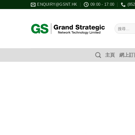
Skip
ENQUIRY@GSNT.HK
09:00 - 17:00
(85
to
content
搜
尋：
主頁
網上訂