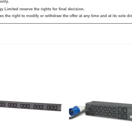
only.
 Limited reserve the rights for final decision.
the right to modify or withdraw the offer at any time and at its sole dis
添加
到願
望清
單