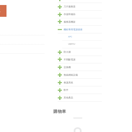
刀片服務器
) 數量
車
存儲和備份
服務器機架
機柜專用電源插座
APC
VERTIV
防火牆
不間斷電源
交換機
無線網絡設備
會議系統
軟件
其他產品
購物車