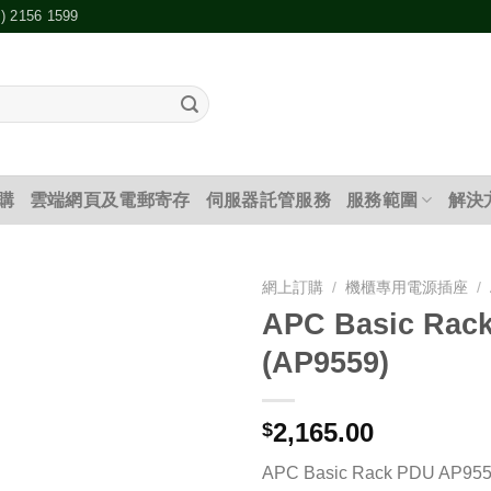
2) 2156 1599
購
雲端網頁及電郵寄存
伺服器託管服務
服務範圍
解決
網上訂購
/
機櫃專用電源插座
/
APC Basic Rac
添加
(AP9559)
到願
望清
單
2,165.00
$
APC Basic Rack PDU AP95