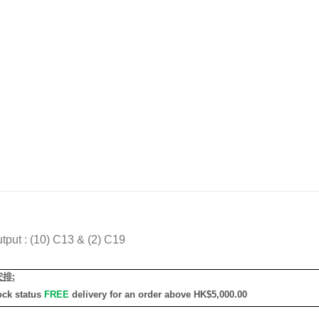
tput : (10) C13 & (2) C19
安排
:
ock status
FREE
delivery for an order above HK$5,000.00