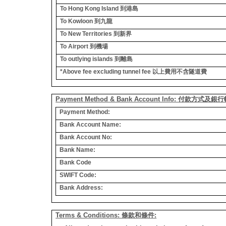
To Hong Kong Island
到港島
To Kowloon
到九龍
To New Territories
到新界
To Airport
到機場
To outlying islands
到離島
*Above fee excluding tunnel fee
以上費用不含隧道費
Payment Method & Bank Account Info: 付款方式及
Payment Method:
Bank Account Name:
Bank Account No:
Bank Name:
Bank Code
SWIFT Code:
Bank Address:
Terms & Conditions: 條款和條件: