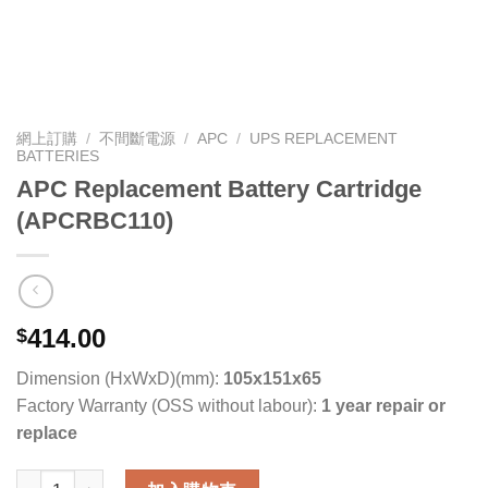
網上訂購
/
不間斷電源
/
APC
/
UPS REPLACEMENT
BATTERIES
APC Replacement Battery Cartridge
(APCRBC110)
414.00
$
Dimension (HxWxD)(mm):
105x151x65
Factory Warranty (OSS without labour):
1 year repair or
replace
APC Replacement Battery Cartridge (APCRBC110) 數量