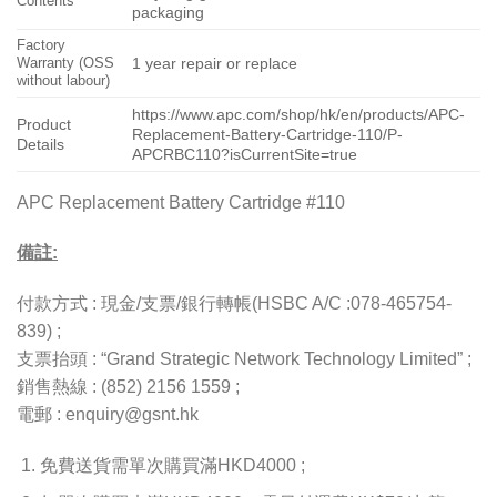
Contents
packaging
Factory
Warranty (OSS
1 year repair or replace
without labour)
https://www.apc.com/shop/hk/en/products/APC-
Product
Replacement-Battery-Cartridge-110/P-
Details
APCRBC110?isCurrentSite=true
APC Replacement Battery Cartridge #110
備註:
付款方式 : 現金/支票/銀行轉帳(HSBC A/C :078-465754-
839) ;
支票抬頭 : “Grand Strategic Network Technology Limited” ;
銷售熱線 : (852) 2156 1559 ;
電郵 : enquiry@gsnt.hk
免費送貨需單次購買滿HKD4000 ;