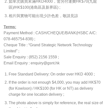
如單次購買未滿HKD4000，需另付運費HK$70(九龍
區)/HK$100(港島區及新界區) ;
相片與實物可能出現少許色差，敬請見諒
Terms:
Payment Method : CASH/CHEQUE/BANK(HSBC A/C:
078-465754-838) ;
Cheque Title : “Grand Strategic Network Technology
Limited” ;
Sale Enquiry : (852) 2156 1559 ;
Email Enquiry : enquiry@gsnt.hk
Free Standard Delivery: On order over HKD 4000 ;
If the order is not enough $4,000, you may add HK$70
(for Kowloon) / HK$100 (for HK or NT) as delivery
charge for one location delivery ;
The photo above is simply for reference, the real size of