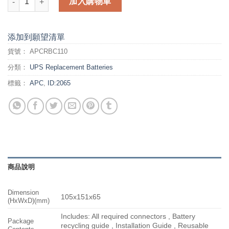
加入購物車
添加到願望清單
貨號：
APCRBC110
分類：
UPS Replacement Batteries
標籤：
APC
,
ID:2065
商品說明
Dimension
105x151x65
(HxWxD)(mm)
Includes: All required connectors , Battery
Package
recycling guide , Installation Guide , Reusable