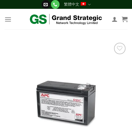
Skip
繁體中文
to
content
添加
到願
望清
單