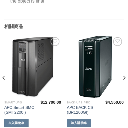
the object is final
相關商品
添加
添加
到願
到願
望清
望清
單
單
$
12,790.00
$
4,550.00
SMART-UPS
BACK-UPS PRO
APC Smart SMC
APC BACK CS
(SMT2200I)
(BR1200GI)
加入購物車
加入購物車