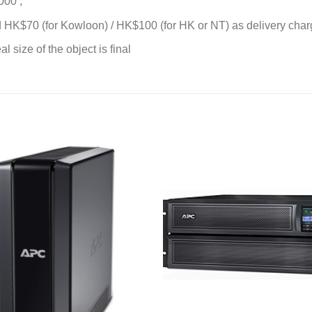
000 ;
d HK$70 (for Kowloon) / HK$100 (for HK or NT) as delivery charge
l size of the object is final
添加
到願
望清
單