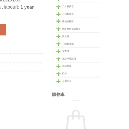
t labour):
1 year
刀片服務器
存儲和備份
服務器機架
tridge (APCRBC123) 數量
車
機柜專用電源插座
防火牆
不間斷電源
交換機
無線網絡設備
會議系統
軟件
其他產品
購物車