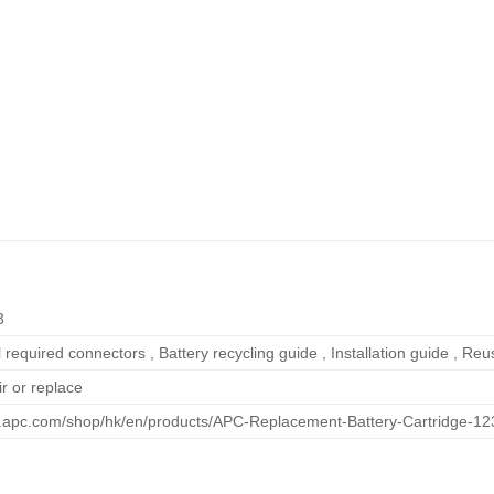
3
ll required connectors , Battery recycling guide , Installation guide , R
ir or replace
w.apc.com/shop/hk/en/products/APC-Replacement-Battery-Cartridge-1