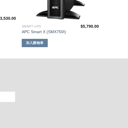
3,530.00
$
5,790.00
SMART-UPS
APC Smart X (SMX750I)
加入購物車