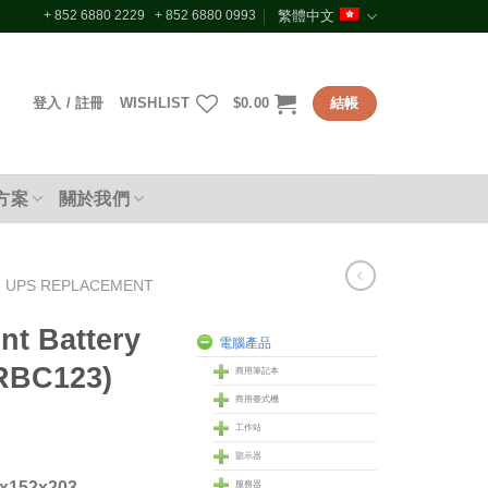
+ 852 6880 2229 + 852 6880 0993
繁體中文
登入 / 註冊
WISHLIST
$
0.00
結帳
方案
關於我們
UPS REPLACEMENT
t Battery
電腦產品
RBC123)
商用筆記本
商用臺式機
工作站
顥示器
x152x203
服務器