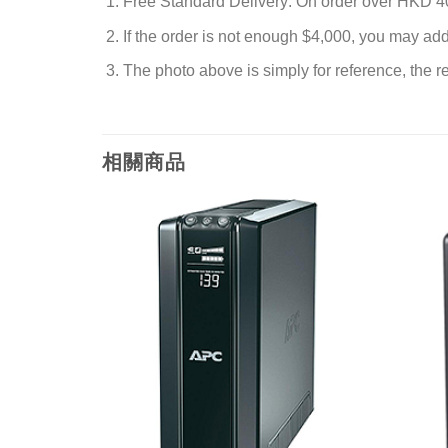
Free Standard Delivery: On order over HKD 4
If the order is not enough $4,000, you may ad
The photo above is simply for reference, the rea
相關商品
添加
添加
到願
到願
望清
望清
單
單