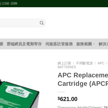
2) 2156 1599
購
雲端網頁及電郵寄存
伺服器託管服務
服務範圍
解決
網上訂購
/
不間斷電源
/
APC
/
BATTERIES
APC Replacemen
添加
到願
Cartridge (APC
望清
單
621.00
$
Dimension (HxWxD)(mm):
76