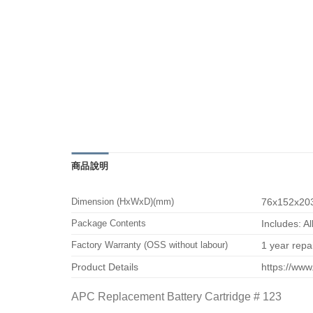
商品說明
Dimension (HxWxD)(mm)
76x152x20
Package Contents
Includes: A
Factory Warranty (OSS without labour)
1 year repa
Product Details
https://ww
APC Replacement Battery Cartridge # 123