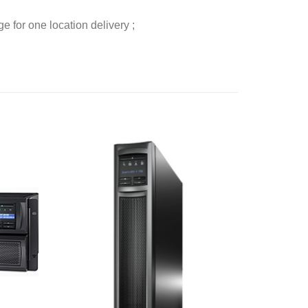
 for one location delivery ;
添加
添加
到願
到願
望清
望清
單
單