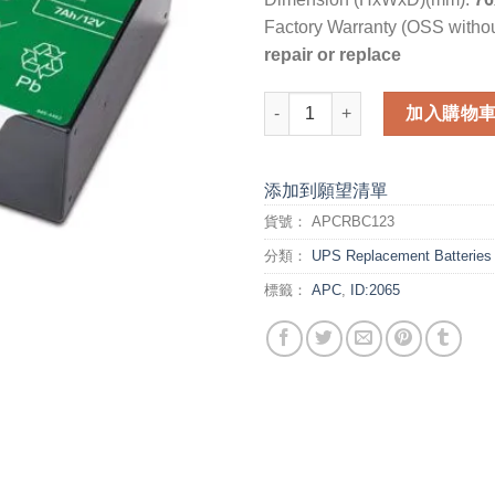
Factory Warranty (OSS withou
repair or replace
APC Replacement Battery Car
加入購物
添加到願望清單
貨號：
APCRBC123
分類：
UPS Replacement Batteries
標籤：
APC
,
ID:2065