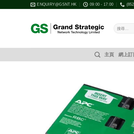
Skip
ENQUIRY@GSNT.HK
09:00 - 17:00
(85
to
content
搜
尋：
主頁
網上訂