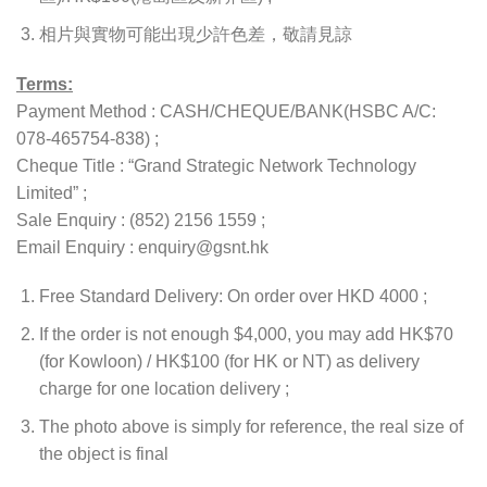
相片與實物可能出現少許色差，敬請見諒
Terms:
Payment Method : CASH/CHEQUE/BANK(HSBC A/C:
078-465754-838) ;
Cheque Title : “Grand Strategic Network Technology
Limited” ;
Sale Enquiry : (852) 2156 1559 ;
Email Enquiry : enquiry@gsnt.hk
Free Standard Delivery: On order over HKD 4000 ;
If the order is not enough $4,000, you may add HK$70
(for Kowloon) / HK$100 (for HK or NT) as delivery
charge for one location delivery ;
The photo above is simply for reference, the real size of
the object is final