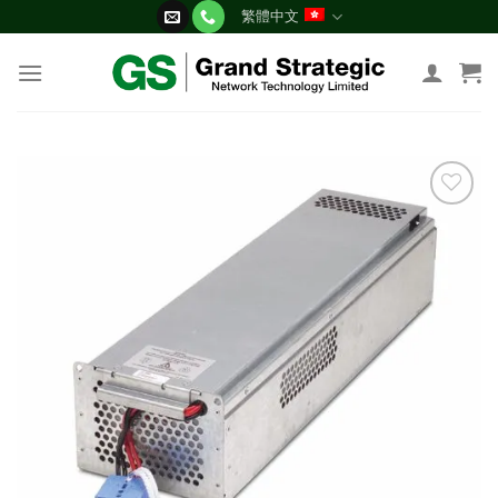
Skip
繁體中文
to
content
添加
到願
望清
單