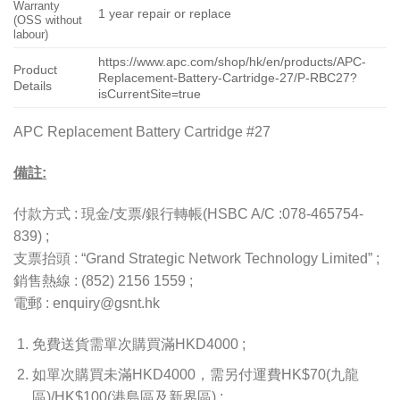
Warranty
1 year repair or replace
(OSS without
labour)
https://www.apc.com/shop/hk/en/products/APC-
Product
Replacement-Battery-Cartridge-27/P-RBC27?
Details
isCurrentSite=true
APC Replacement Battery Cartridge #27
備註:
付款方式 : 現金/支票/銀行轉帳(HSBC A/C :078-465754-
839) ;
支票抬頭 : “Grand Strategic Network Technology Limited” ;
銷售熱線 : (852) 2156 1559 ;
電郵 : enquiry@gsnt.hk
免費送貨需單次購買滿HKD4000 ;
如單次購買未滿HKD4000，需另付運費HK$70(九龍
區)/HK$100(港島區及新界區) ;