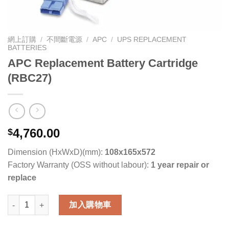
網上訂購
/
不間斷電源
/
APC
/
UPS REPLACEMENT
BATTERIES
APC Replacement Battery Cartridge
(RBC27)
4,760.00
$
Dimension (HxWxD)(mm):
108x165x572
Factory Warranty (OSS without labour):
1 year repair or
replace
APC Replacement Battery Cartridge (RBC27) 數量
加入購物車