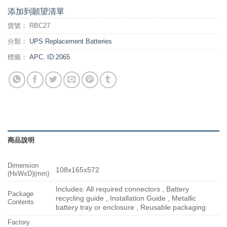
添加到願望清單
貨號：
RBC27
分類：
UPS Replacement Batteries
標籤：
APC
,
ID:2065
商品說明
Dimension
108x165x572
(HxWxD)(mm)
Includes: All required connectors , Battery
Package
recycling guide , Installation Guide , Metallic
Contents
battery tray or enclosure , Reusable packaging
Factory