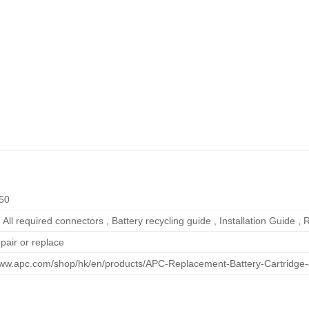
50
: All required connectors , Battery recycling guide , Installation Guide 
epair or replace
www.apc.com/shop/hk/en/products/APC-Replacement-Battery-Cartridge