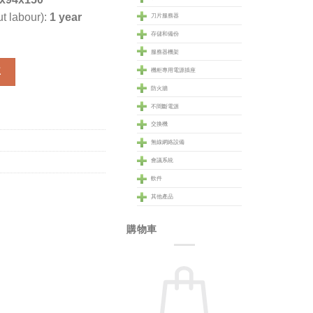
t labour):
1 year
刀片服務器
存儲和備份
服務器機架
tridge (RBC4) 數量
車
機柜專用電源插座
防火牆
不間斷電源
交換機
無線網絡設備
會議系統
軟件
其他產品
購物車