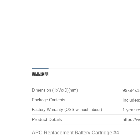
商品說明
Dimension (HxWxD)(mm)
99x94x1
Package Contents
Includes
Factory Warranty (OSS without labour)
1 year r
Product Details
https://
APC Replacement Battery Cartridge #4