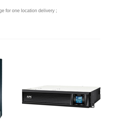
 for one location delivery ;
添加
添加
到願
到願
望清
望清
單
單