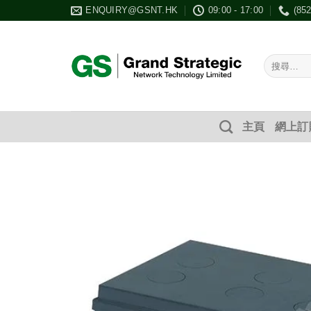
Skip
ENQUIRY@GSNT.HK
09:00 - 17:00
(85
to
content
搜
尋：
主頁
網上訂