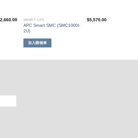
$
2,660.00
$
5,570.00
SMART-UPS
APC Smart SMC (SMC1000I-
2U)
加入購物車