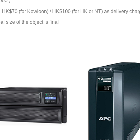
000 ;
d HK$70 (for Kowloon) / HK$100 (for HK or NT) as delivery charge
l size of the object is final
添加
到願
望清
單