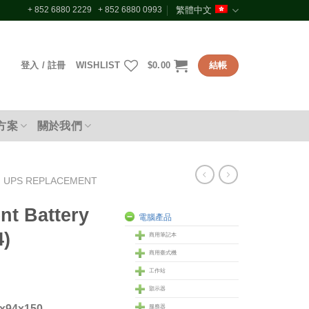
+ 852 6880 2229 + 852 6880 0993
繁體中文
登入 / 註冊
WISHLIST
$
0.00
結帳
方案
關於我們
UPS REPLACEMENT
t Battery
電腦產品
4)
商用筆記本
商用臺式機
工作站
顥示器
x94x150
服務器