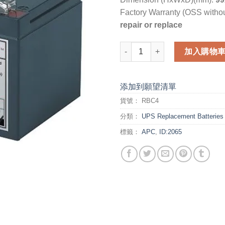
Factory Warranty (OSS withou
repair or replace
APC Replacement Battery Car
加入購物
添加到願望清單
貨號：
RBC4
分類：
UPS Replacement Batteries
標籤：
APC
,
ID:2065