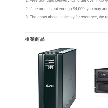
Free Standard Delivery: On order over HKD 4
If the order is not enough $4,000, you may ad
The photo above is simply for reference, the rea
相關商品
添加
添加
到願
到願
望清
望清
單
單