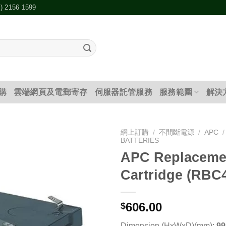
2) 2156 1599
購
雲端網頁及電郵寄存
伺服器託管服務
服務範圍
解決
網上訂購
/
不間斷電源
/
APC
/
BATTERIES
APC Replacemen
添加
到願
Cartridge (RBC
望清
單
606.00
$
Dimension (HxWxD)(mm):
99