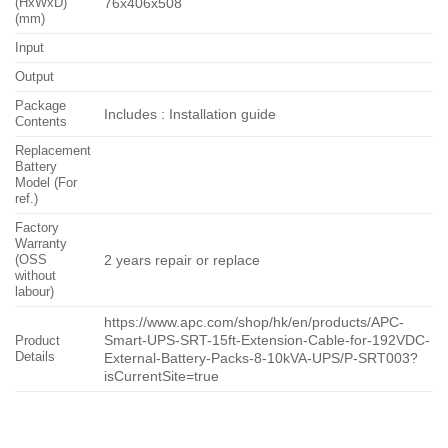
(HxWxD)
76x406x508
(mm)
Input
Output
Package
Includes : Installation guide
Contents
Replacement
Battery
Model (For
ref.)
Factory
Warranty
(OSS
2 years repair or replace
without
labour)
https://www.apc.com/shop/hk/en/products/APC-
Smart-UPS-SRT-15ft-Extension-Cable-for-192VDC-
Product
Details
External-Battery-Packs-8-10kVA-UPS/P-SRT003?
isCurrentSite=true