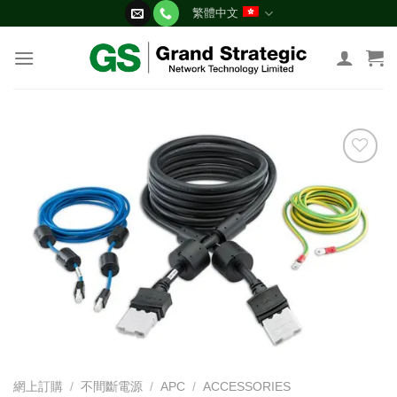
Skip
繁體中文
to
content
添加
到願
望清
單
網上訂購
/
不間斷電源
/
APC
/
ACCESSORIES