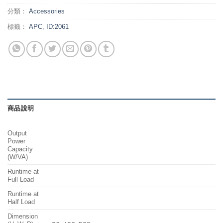
分類：
Accessories
標籤：
APC
,
ID:2061
商品說明
Output
Power
Capacity
(W/VA)
Runtime at
Full Load
Runtime at
Half Load
Dimension