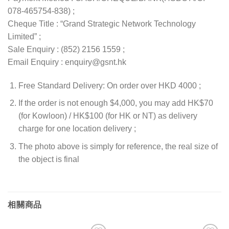
078-465754-838) ;
Cheque Title : “Grand Strategic Network Technology
Limited” ;
Sale Enquiry : (852) 2156 1559 ;
Email Enquiry : enquiry@gsnt.hk
Free Standard Delivery: On order over HKD 4000 ;
If the order is not enough $4,000, you may add HK$70
(for Kowloon) / HK$100 (for HK or NT) as delivery
charge for one location delivery ;
The photo above is simply for reference, the real size of
the object is final
相關商品