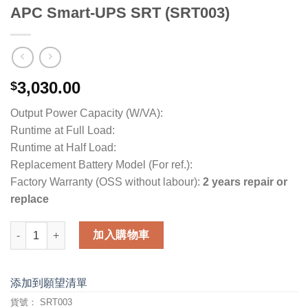
APC Smart-UPS SRT (SRT003)
3,030.00
$
Output Power Capacity (W/VA):
Runtime at Full Load:
Runtime at Half Load:
Replacement Battery Model (For ref.):
Factory Warranty (OSS without labour):
2 years repair or
replace
APC Smart-UPS SRT (SRT003) 數量
加入購物車
添加到願望清單
貨號：
SRT003