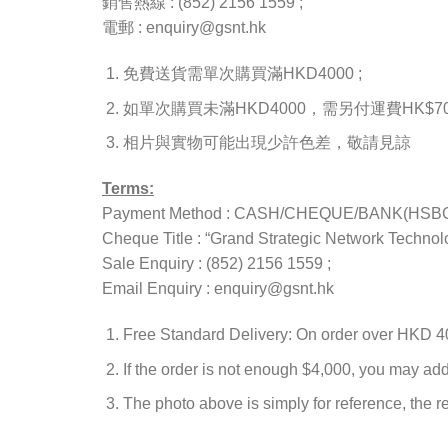
銷售熱線 : (852) 2156 1559 ;
電郵 : enquiry@gsnt.hk
免費送貨需單次購買滿HKD4000 ;
如單次購買未滿HKD4000，需另付運費HK$70(
相片與實物可能出現少許色差，敬請見諒
Terms:
Payment Method : CASH/CHEQUE/BANK(HSBC A
Cheque Title : “Grand Strategic Network Technolo
Sale Enquiry : (852) 2156 1559 ;
Email Enquiry : enquiry@gsnt.hk
Free Standard Delivery: On order over HKD 4
If the order is not enough $4,000, you may ad
The photo above is simply for reference, the rea