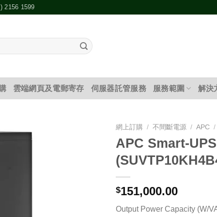
2) 2156 1599
購
雲端網頁及電郵寄存
伺服器託管服務
服務範圍
解決
網上訂購
/
不間斷電源
/
APC
/
APC Smart-UPS
添加
(SUVTP10KH4B
到願
望清
單
151,000.00
$
Output Power Capacity (W/VA