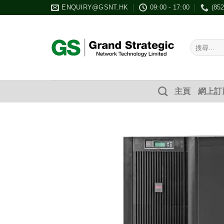
Skip
ENQUIRY@GSNT.HK
09:00 - 17:00
(85
to
content
搜
尋：
主頁
網上訂