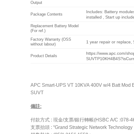
Output
Includes: Battery module
Package Contents
installed , Start up incl
Replacement Battery Model
(For ref.)
Factory Warranty (OSS
1 year repair or replace,
without labour)
https://www.apc.com/sho
Product Details
SUVTP10KH4B4S?isCurre
APC Smart-UPS VT 10KVA 400V w/4 Batt Mod Exp to 
SUVT
備註:
付款方式 : 現金/支票/銀行轉帳(HSBC A/C :078-4657
支票抬頭 : “Grand Strategic Network Technology L