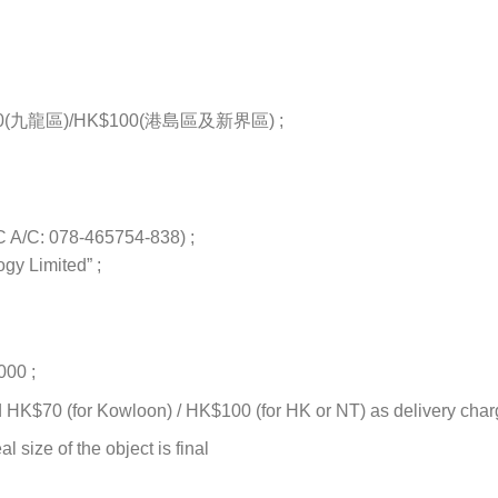
九龍區)/HK$100(港島區及新界區) ;
/C: 078-465754-838) ;
gy Limited” ;
000 ;
d HK$70 (for Kowloon) / HK$100 (for HK or NT) as delivery charge
l size of the object is final