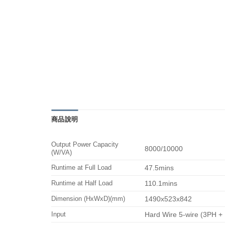
商品說明
Output Power Capacity
8000/10000
(W/VA)
Runtime at Full Load
47.5mins
Runtime at Half Load
110.1mins
Dimension (HxWxD)(mm)
1490x523x842
Input
Hard Wire 5-wire (3PH +