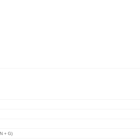
 N + G)