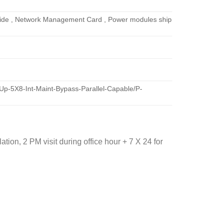
n Guide , Network Management Card , Power modules ship
p-5X8-Int-Maint-Bypass-Parallel-Capable/P-
on, 2 PM visit during office hour + 7 X 24 for