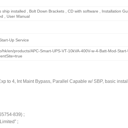
s ship installed , Bolt Down Brackets , CD with software , Installatio
uded , User Manual
 Start-Up Service
p/hk/en/products/APC-Smart-UPS-VT-10kVA-400V-w-4-Batt-Mod-Start-U
ntSite=true
4, Int Maint Bypass, Parallel Capable w/ SBP, basic installati
54-839) ;
imited” ;