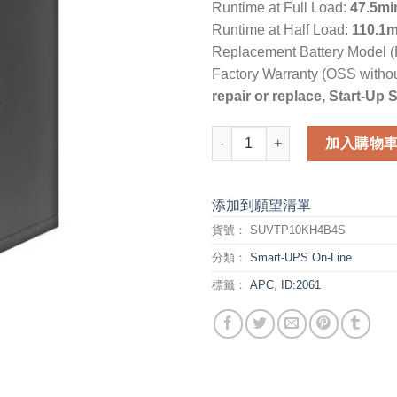
Runtime at Full Load:
47.5mi
Runtime at Half Load:
110.1m
Replacement Battery Model (Fo
Factory Warranty (OSS withou
repair or replace, Start-Up 
APC Smart-UPS VT (SUVTP10
加入購物
添加到願望清單
貨號：
SUVTP10KH4B4S
分類：
Smart-UPS On-Line
標籤：
APC
,
ID:2061