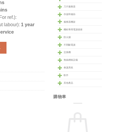
ns
刀片服務器
ins
存儲和備份
r ref.):
服務器機架
t labour):
1 year
機柜專用電源插座
Service
防火牆
KH4B4S) 數量
不間斷電源
車
交換機
無線網絡設備
會議系統
軟件
其他產品
購物車