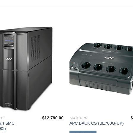
添加
到願
望清
單
$
12,790.00
PS
BACK-UPS
art SMC
APC BACK CS (BE700G-UK)
0I)