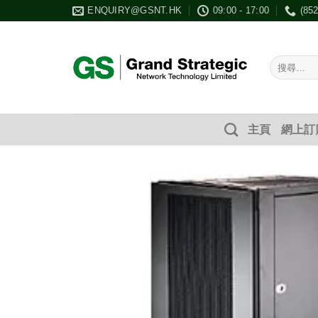
Skip
ENQUIRY@GSNT.HK
09:00 - 17:00
(85
to
content
搜
尋：
主頁
網上訂