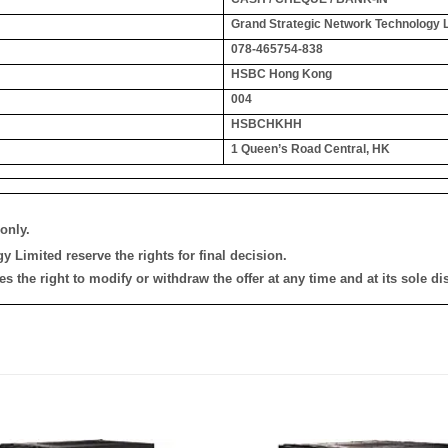
Grand Strategic Network Technology 
078-465754-838
HSBC Hong Kong
004
HSBCHKHH
1 Queen’s Road Central, HK
only.
 Limited reserve the rights for final decision.
the right to modify or withdraw the offer at any time and at its sole dis