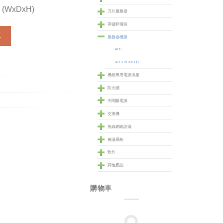
 (WxDxH)
刀片服務器
存儲和備份
Rack Cabinet (NSR-8042) 數量
車
服務器機架
APC
AUSTIN HUGHES
機柜專用電源插座
防火牆
不間斷電源
交換機
無線網絡設備
會議系統
軟件
其他產品
購物車