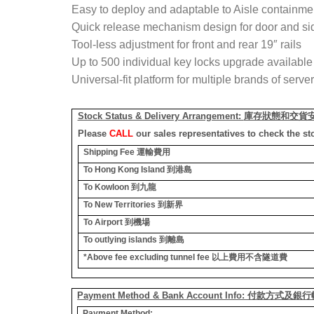
Easy to deploy and adaptable to Aisle containme
Quick release mechanism design for door and si
Tool-less adjustment for front and rear 19″ rails
Up to 500 individual key locks upgrade available
Universal-fit platform for multiple brands of ser
Stock Status & Delivery Arrangement:
庫存狀態和交貨
Please
CALL
our sales representatives to check the st
Shipping Fee
運輸費用
To Hong Kong Island
到港島
To Kowloon
到九龍
To New Territories
到新界
To Airport
到機場
To outlying islands
到離島
*Above fee excluding tunnel fee
以上費用不含隧道費
Payment Method & Bank Account Info: 付款方式及
Payment Method: