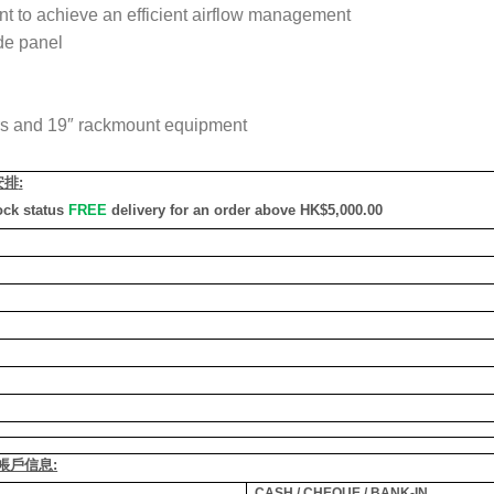
nt to achieve an efficient airflow management
de panel
vers and 19″ rackmount equipment
安排
:
ock status
FREE
delivery for an order above HK$5,000.00
銀行帳戶信息:
CASH / CHEQUE / BANK-IN