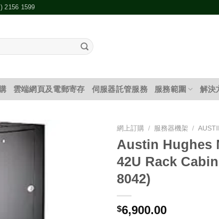
2) 2156 1599
購
雲端網頁及電郵寄存
伺服器託管服務
服務範圍
解決
網上訂購
/
服務器機架
/
AUST
Austin Hughes
添加
42U Rack Cabin
到願
望清
8042)
單
6,900.00
$