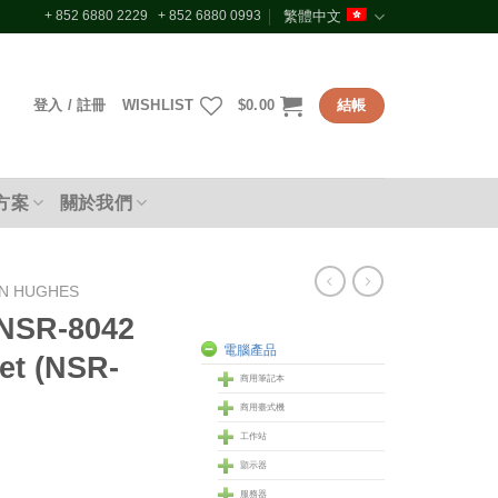
+ 852 6880 2229 + 852 6880 0993
繁體中文
登入 / 註冊
WISHLIST
$
0.00
結帳
方案
關於我們
IN HUGHES
 NSR-8042
電腦產品
et (NSR-
商用筆記本
商用臺式機
工作站
顥示器
服務器