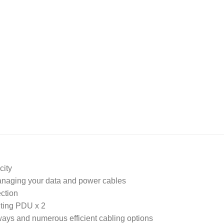
city
anaging your data and power cables
ection
ting PDU x 2
ays and numerous efficient cabling options