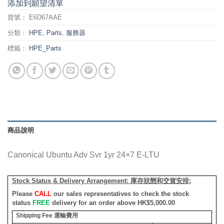
添加到願望清單
貨號：
E6D67AAE
分類：
HPE
,
Parts
,
服務器
標籤：
HPE_Parts
商品說明
Canonical Ubuntu Adv Svr 1yr 24×7 E-LTU
Stock Status & Delivery Arrangement:
庫存狀態和交貨安排
:
Please
CALL
our sales representatives to check the stock
status
FREE
delivery for an order above HK$5,000.00
Shipping Fee
運輸費用