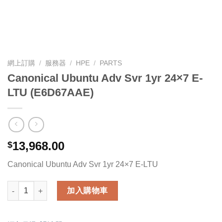
網上訂購
/
服務器
/
HPE
/
PARTS
Canonical Ubuntu Adv Svr 1yr 24×7 E-
LTU (E6D67AAE)
13,968.00
$
Canonical Ubuntu Adv Svr 1yr 24×7 E-LTU
Canonical Ubuntu Adv Svr 1yr 24x7 E-LTU (E6D67AAE) 數量
加入購物車