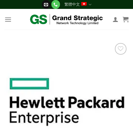
Skip
繁體中文
to
content
添加
到願
望清
單