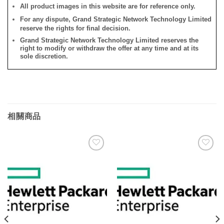
All product images in this website are for reference only.
For any dispute, Grand Strategic Network Technology Limited
reserve the rights for final decision.
Grand Strategic Network Technology Limited reserves the
right to modify or withdraw the offer at any time and at its
sole discretion.
相關商品
添加
添加
到願
到願
望清
望清
單
單