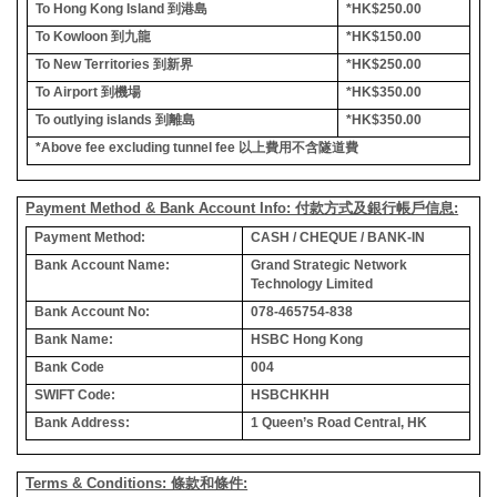
To Hong Kong Island
到港島
*HK$250.00
To Kowloon
到九龍
*HK$150.00
To New Territories
到新界
*HK$250.00
To Airport
到機場
*HK$350.00
To outlying islands
到離島
*HK$350.00
*Above fee excluding tunnel fee
以上費用不含隧道費
Payment Method & Bank Account Info: 付款方式及銀行帳戶信息:
Payment Method:
CASH / CHEQUE / BANK-IN
Bank Account Name:
Grand Strategic Network
Technology Limited
Bank Account No:
078-465754-838
Bank Name:
HSBC Hong Kong
Bank Code
004
SWIFT Code:
HSBCHKHH
Bank Address:
1 Queen’s Road Central, HK
Terms & Conditions: 條款和條件: