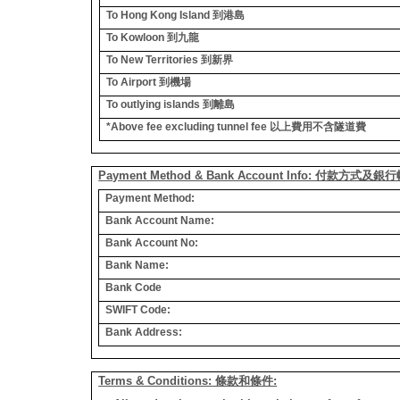
To Hong Kong Island
到港島
To Kowloon
到九龍
To New Territories
到新界
To Airport
到機場
To outlying islands
到離島
*Above fee excluding tunnel fee
以上費用不含隧道費
Payment Method & Bank Account Info: 付款方式及
Payment Method:
Bank Account Name:
Bank Account No:
Bank Name:
Bank Code
SWIFT Code:
Bank Address:
Terms & Conditions: 條款和條件: