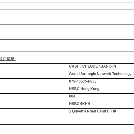
銀行帳戶信息:
CASH / CHEQUE / BANK-IN
Grand Strategic Network Technology 
078-465754-838
HSBC Hong Kong
004
HSBCHKHH
1 Queen’s Road Central, HK