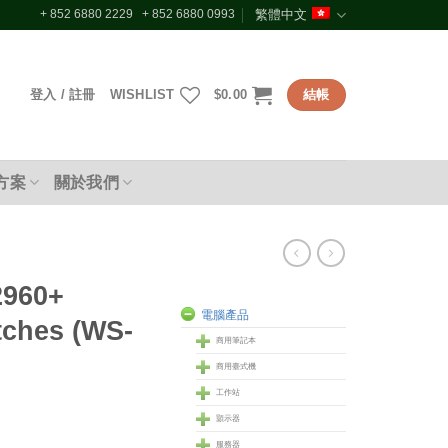
+ 852 6880 2229 + 852 6880 0993
繁體中文
登入 / 註冊
WISHLIST
$
0.00
結帳
方案
關於我們
2960+
電腦產品
ches (WS-
商用筆記本
商用臺式機
工作站
顥示器
服務器