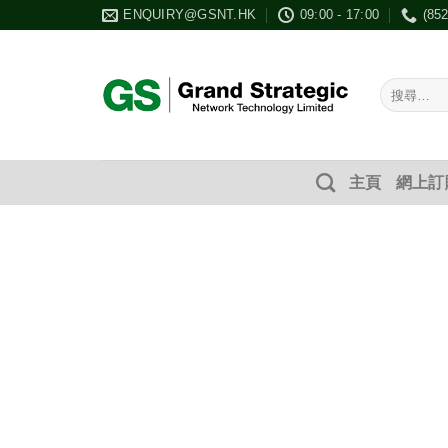
Skip
ENQUIRY@GSNT.HK
09:00 - 17:00
(85
to
content
搜
尋：
主頁
網上訂