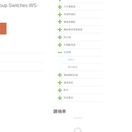
roup Switches WS-
刀片服務器
存儲和備份
服務器機架
oup Switches (WS-C2960+48TC-S) 數量
車
機柜專用電源插座
防火牆
不間斷電源
交換機
CISCO
NETGEAR
無線網絡設備
會議系統
軟件
其他產品
購物車