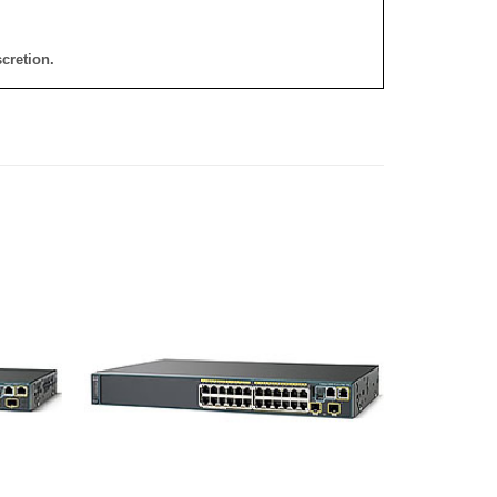
cretion.
添加
添加
到願
到願
望清
望清
單
單