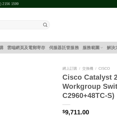
2) 2156 1599
購
雲端網頁及電郵寄存
伺服器託管服務
服務範圍
解決
網上訂購
/
交換機
/
CISCO
Cisco Catalyst 
添加
Workgroup Swit
到願
望清
C2960+48TC-S)
單
9,711.00
$