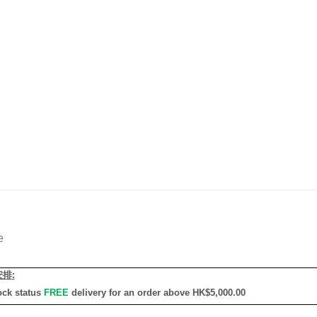
e
安排
:
ock status
FREE
delivery for an order above HK$5,000.00