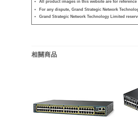
All product images in this website are for reference 
For any dispute, Grand Strategic Network Technology
Grand Strategic Network Technology Limited reserves 
相關商品
添加
添加
到願
到願
望清
望清
單
單