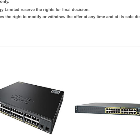
only.
 Limited reserve the rights for final decision.
the right to modify or withdraw the offer at any time and at its sole dis
添加
到願
望清
單