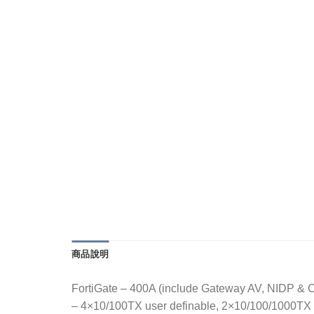
商品說明
FortiGate – 400A (include Gateway AV, NIDP & Co
– 4×10/100TX user definable, 2×10/100/1000TX 