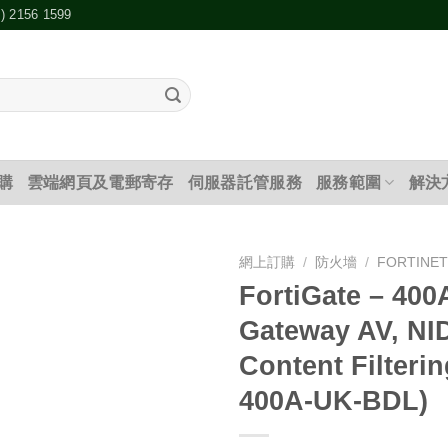
2) 2156 1599
購
雲端網頁及電郵寄存
伺服器託管服務
服務範圍
解決
網上訂購
/
防火墻
/
FORTINE
FortiGate – 400
添加
Gateway AV, NI
到願
望清
Content Filterin
單
400A-UK-BDL)