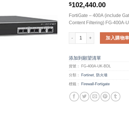
102,440.00
$
FortiGate – 400A (include G
Content Filtering) FG-400A
FortiGate - 400A (include Gat
加入購物
添加到願望清單
貨號：
FG-400A-UK-BDL
分類：
Fortinet
,
防火墻
標籤：
Firewall-Fortigate