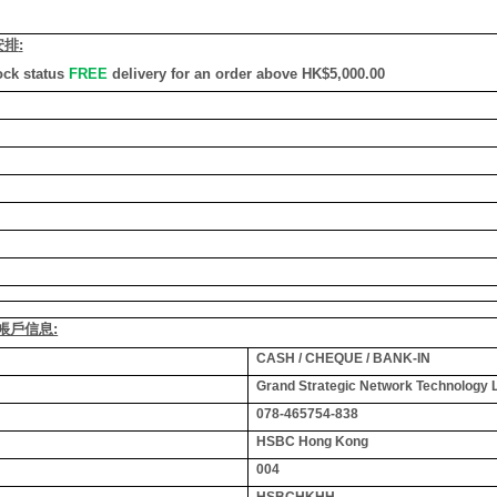
安排
:
ock status
FREE
delivery for an order above HK$5,000.00
銀行帳戶信息:
CASH / CHEQUE / BANK-IN
Grand Strategic Network Technology 
078-465754-838
HSBC Hong Kong
004
HSBCHKHH