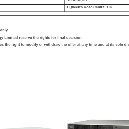
1 Queen’s Road Central, HK
only.
 Limited reserve the rights for final decision.
the right to modify or withdraw the offer at any time and at its sole dis
添加
到願
望清
單