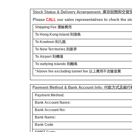
Stock Status & Delivery Arrangement:
庫存狀態和交貨
Please
CALL
our sales representatives to check the st
Shipping Fee
運輸費用
To Hong Kong Island
到港島
To Kowloon
到九龍
To New Territories
到新界
To Airport
到機場
To outlying islands
到離島
*Above fee excluding tunnel fee
以上費用不含隧道費
Payment Method & Bank Account Info: 付款方式及
Payment Method:
Bank Account Name:
Bank Account No:
Bank Name:
Bank Code
SWIFT Code: