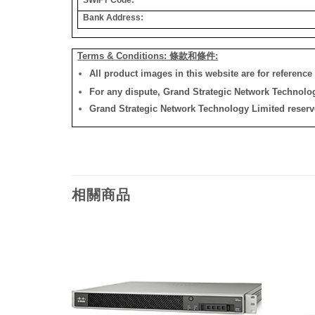
Bank Address:
Terms & Conditions: 條款和條件:
All product images in this website are for reference 
For any dispute, Grand Strategic Network Technology
Grand Strategic Network Technology Limited reserves 
相關商品
添加
添加
到願
到願
望清
望清
單
單