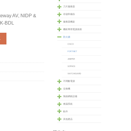
刀片服務器
存儲和備份
ateway AV, NIDP &
服務器機架
-UK-BDL
機柜專用電源插座
eway AV, NIDP & Content Filtering) (FG-400A-UK-BDL) 數量
防火牆
車
CISCO
FORTINET
JUNIPER
SOPHOS
WATCHGUARD
不間斷電源
交換機
無線網絡設備
會議系統
軟件
其他產品