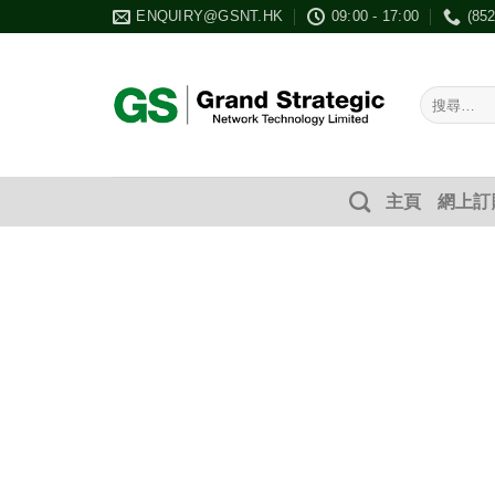
Skip
ENQUIRY@GSNT.HK
09:00 - 17:00
(85
to
content
搜
尋：
主頁
網上訂