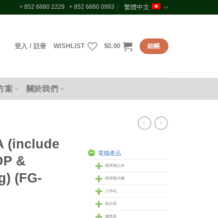
+ 852 6880 2229 + 852 6880 0993
繁體中文
登入 / 註冊
WISHLIST
$
0.00
結帳
方案
關於我們
T
A (include
電腦產品
DP &
商用筆記本
g) (FG-
商用臺式機
工作站
顥示器
服務器