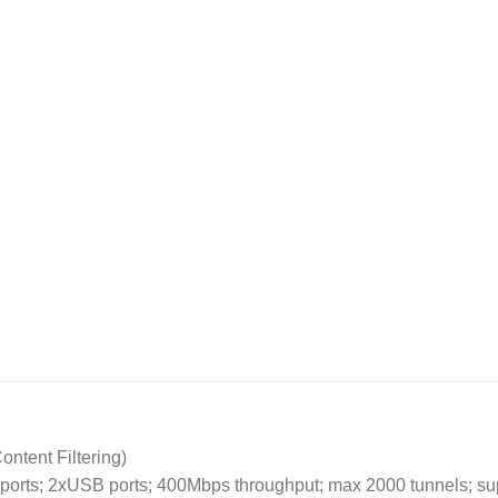
ntent Filtering)
ports; 2xUSB ports; 400Mbps throughput; max 2000 tunnels; s