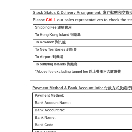
Stock Status & Delivery Arrangement:
庫存狀態和交貨
Please
CALL
our sales representatives to check the st
Shipping Fee
運輸費用
To Hong Kong Island
到港島
To Kowloon
到九龍
To New Territories
到新界
To Airport
到機場
To outlying islands
到離島
*Above fee excluding tunnel fee
以上費用不含隧道費
Payment Method & Bank Account Info: 付款方式及
Payment Method:
Bank Account Name:
Bank Account No:
Bank Name:
Bank Code