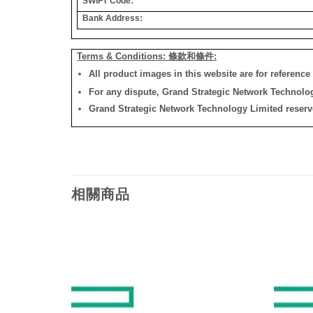
SWIFT Code:
Bank Address:
Terms & Conditions: 條款和條件:
All product images in this website are for reference 
For any dispute, Grand Strategic Network Technology
Grand Strategic Network Technology Limited reserves 
相關商品
添加
添加
到願
到願
望清
望清
單
單