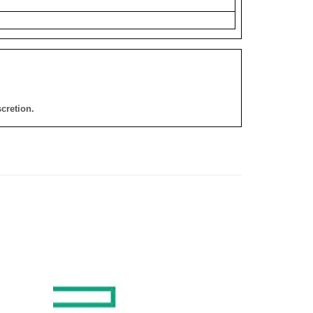
cretion.
添加
添加
到願
到願
望清
望清
單
單