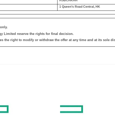
HSBCHKHH
1 Queen’s Road Central, HK
only.
 Limited reserve the rights for final decision.
the right to modify or withdraw the offer at any time and at its sole dis
添加
到願
望清
單