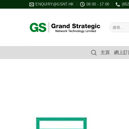
Skip
ENQUIRY@GSNT.HK
09:00 - 17:00
(85
to
content
搜
尋：
主頁
網上訂