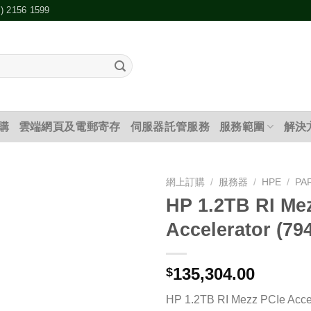
2) 2156 1599
購
雲端網頁及電郵寄存
伺服器託管服務
服務範圍
解決
網上訂購
/
服務器
/
HPE
/
PA
HP 1.2TB RI Me
添加
Accelerator (79
到願
望清
單
135,304.00
$
HP 1.2TB RI Mezz PCIe Acce