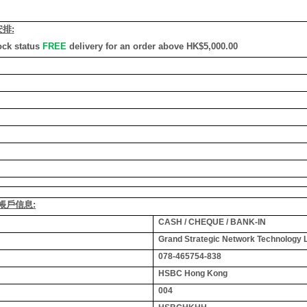
安排
:
ock status
FREE
delivery for an order above HK$5,000.00
銀行帳戶信息:
CASH / CHEQUE / BANK-IN
Grand Strategic Network Technology 
078-465754-838
HSBC Hong Kong
004