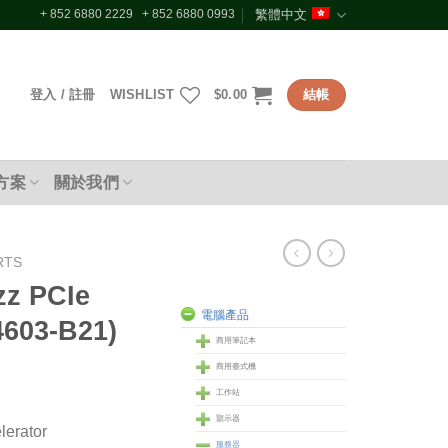
+ 852 6880 2229 + 852 6880 0993
繁體中文
登入 / 註冊
WISHLIST
$
0.00
結帳
方案
關於我們
RTS
zz PCIe
電腦產品
4603-B21)
商用筆記本
商用臺式機
工作站
顥示器
lerator
服務器