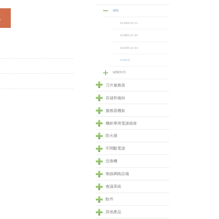
HPE
rator (794603-B21) 數量
車
DL360G10 1U
DL380G10 2U
DL560G10 2U
PARTS
LENOVO
刀片服務器
存儲和備份
服務器機架
機柜專用電源插座
防火牆
不間斷電源
交換機
無線網絡設備
會議系統
軟件
其他產品