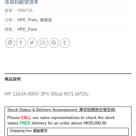
添加到願望清單
貨號：
H5M72A
分類：
HPE
,
Parts
,
服務器
標籤：
HPE_Parts
商品說明
HP 11kVA 400V 3Ph 30out INTL bPDU
Stock Status & Delivery Arrangement:
庫存狀態和交貨安排
:
Please
CALL
our sales representatives to check the stock
status
FREE
delivery for an order above HK$5,000.00
Shipping Fee
運輸費用