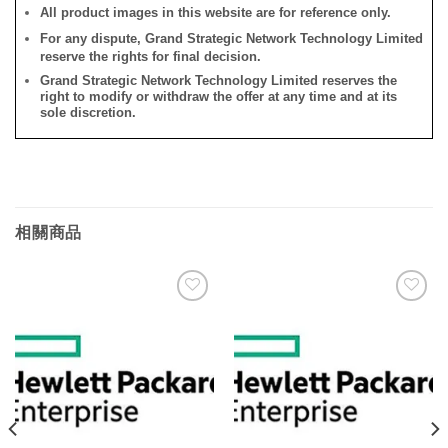
All product images in this website are for reference only.
For any dispute, Grand Strategic Network Technology Limited
reserve the rights for final decision.
Grand Strategic Network Technology Limited reserves the
right to modify or withdraw the offer at any time and at its
sole discretion.
相關商品
添加
添加
到願
到願
望清
望清
單
單