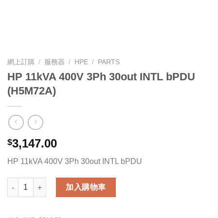
網上訂購
/
服務器
/
HPE
/
PARTS
HP 11kVA 400V 3Ph 30out INTL bPDU
(H5M72A)
3,147.00
$
HP 11kVA 400V 3Ph 30out INTL bPDU
HP 11kVA 400V 3Ph 30out INTL bPDU (H5M72A) 數量
加入購物車