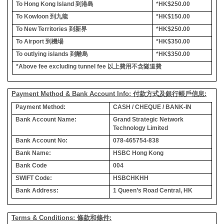
To Hong Kong Island
到港島
*HK$250.00
To Kowloon
到九龍
*HK$150.00
To New Territories
到新界
*HK$250.00
To Airport
到機場
*HK$350.00
To outlying islands
到離島
*HK$350.00
*Above fee excluding tunnel fee
以上費用不含隧道費
Payment Method & Bank Account Info: 付款方式及銀行帳戶信息:
Payment Method:
CASH / CHEQUE / BANK-IN
Bank Account Name:
Grand Strategic Network
Technology Limited
Bank Account No:
078-465754-838
Bank Name:
HSBC Hong Kong
Bank Code
004
SWIFT Code:
HSBCHKHH
Bank Address:
1 Queen’s Road Central, HK
Terms & Conditions: 條款和條件: