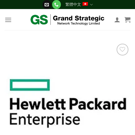
Skip
繁體中文
to
content
添加
到願
望清
單