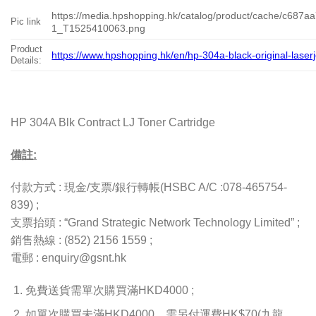
https://media.hpshopping.hk/catalog/product/cache/c68
Pic link
1_T1525410063.png
Product
https://www.hpshopping.hk/en/hp-304a-black-original-laserj
Details:
HP 304A Blk Contract LJ Toner Cartridge
備註:
付款方式 : 現金/支票/銀行轉帳(HSBC A/C :078-465754-
839) ;
支票抬頭 : “Grand Strategic Network Technology Limited” ;
銷售熱線 : (852) 2156 1559 ;
電郵 : enquiry@gsnt.hk
免費送貨需單次購買滿HKD4000 ;
如單次購買未滿HKD4000，需另付運費HK$70(九龍