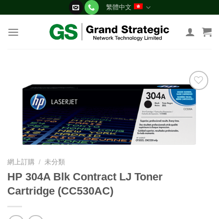
Skip
繁體中文
to
content
添加
到願
望清
單
網上訂購
/
未分類
HP 304A Blk Contract LJ Toner
Cartridge (CC530AC)