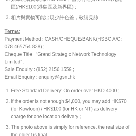
區)/HK$100(港島區及新界區) ;
相片與實物可能出現少許色差，敬請見諒
Terms:
Payment Method : CASH/CHEQUE/BANK(HSBC A/C:
078-465754-838) ;
Cheque Title : “Grand Strategic Network Technology
Limited” ;
Sale Enquiry : (852) 2156 1559 ;
Email Enquiry : enquiry@gsnt.hk
Free Standard Delivery: On order over HKD 4000 ;
If the order is not enough $4,000, you may add HK$70
(for Kowloon) / HK$100 (for HK or NT) as delivery
charge for one location delivery ;
The photo above is simply for reference, the real size of
the object is final