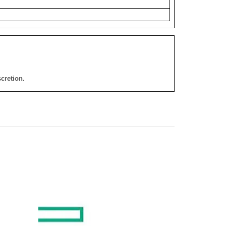
cretion.
添加
添加
到願
到願
望清
望清
單
單