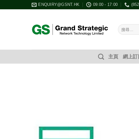
Skip
ENQUIRY@GSNT.HK
09:00 - 17:00
(85
to
content
搜
尋：
主頁
網上訂