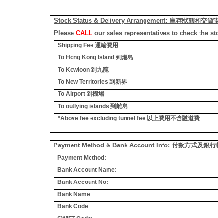
Stock Status & Delivery Arrangement:
庫存狀態和交貨
Please
CALL
our sales representatives to check the st
Shipping Fee
運輸費用
To Hong Kong Island
到港島
To Kowloon
到九龍
To New Territories
到新界
To Airport
到機場
To outlying islands
到離島
*Above fee excluding tunnel fee
以上費用不含隧道費
Payment Method & Bank Account Info: 付款方式及
Payment Method:
Bank Account Name:
Bank Account No:
Bank Name:
Bank Code