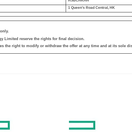
HSBCHKHH
1 Queen’s Road Central, HK
only.
 Limited reserve the rights for final decision.
the right to modify or withdraw the offer at any time and at its sole dis
添加
到願
望清
單