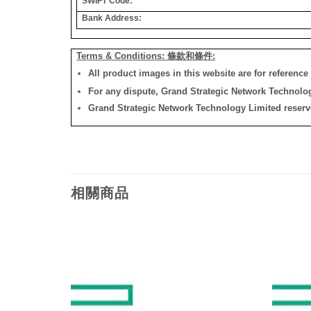
SWIFT Code:
Bank Address:
Terms & Conditions: 條款和條件:
All product images in this website are for reference 
For any dispute, Grand Strategic Network Technology
Grand Strategic Network Technology Limited reserves 
相關商品
添加
添加
到願
到願
望清
望清
單
單