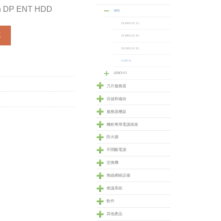
in DP ENT HDD
HPE
DL360G10 1U
P ENT HDD (581284-B21) 數量
車
DL380G10 2U
DL560G10 2U
PARTS
LENOVO
刀片服務器
存儲和備份
服務器機架
機柜專用電源插座
防火牆
不間斷電源
交換機
無線網絡設備
會議系統
軟件
其他產品