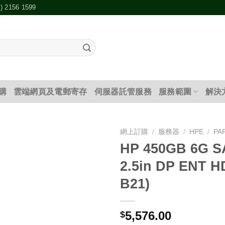
2) 2156 1599
購
雲端網頁及電郵寄存
伺服器託管服務
服務範圍
解決
網上訂購
/
服務器
/
HPE
/
PA
HP 450GB 6G S
添加
2.5in DP ENT H
到願
望清
B21)
單
5,576.00
$