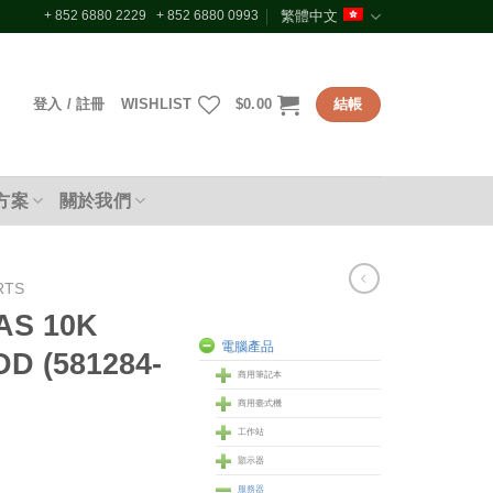
+ 852 6880 2229 + 852 6880 0993
繁體中文
登入 / 註冊
WISHLIST
$
0.00
結帳
方案
關於我們
RTS
AS 10K
電腦產品
DD (581284-
商用筆記本
商用臺式機
工作站
顥示器
服務器