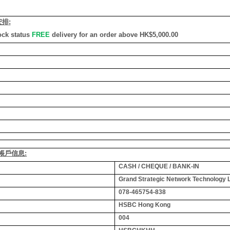
安排
:
ock status
FREE
delivery for an order above HK$5,000.00
銀行帳戶信息:
CASH / CHEQUE / BANK-IN
Grand Strategic Network Technology 
078-465754-838
HSBC Hong Kong
004