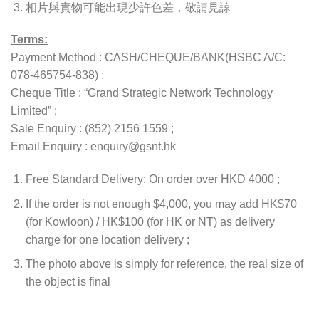
相片與實物可能出現少許色差，敬請見諒
Terms:
Payment Method : CASH/CHEQUE/BANK(HSBC A/C:
078-465754-838) ;
Cheque Title : “Grand Strategic Network Technology
Limited” ;
Sale Enquiry : (852) 2156 1559 ;
Email Enquiry : enquiry@gsnt.hk
Free Standard Delivery: On order over HKD 4000 ;
If the order is not enough $4,000, you may add HK$70
(for Kowloon) / HK$100 (for HK or NT) as delivery
charge for one location delivery ;
The photo above is simply for reference, the real size of
the object is final