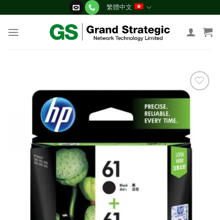
Skip
繁體中文
to
content
添加
到願
望清
單