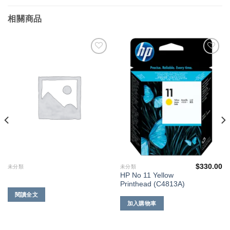
相關商品
添加
添加
到願
到願
望清
望清
單
單
$
330.00
未分類
未分類
HP No 11 Yellow
Printhead (C4813A)
閱讀全文
加入購物車