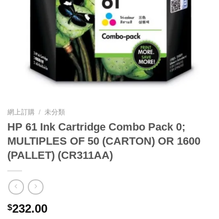
網上訂購
/
未分類
HP 61 Ink Cartridge Combo Pack 0;
MULTIPLES OF 50 (CARTON) OR 1600
(PALLET) (CR311AA)
232.00
$