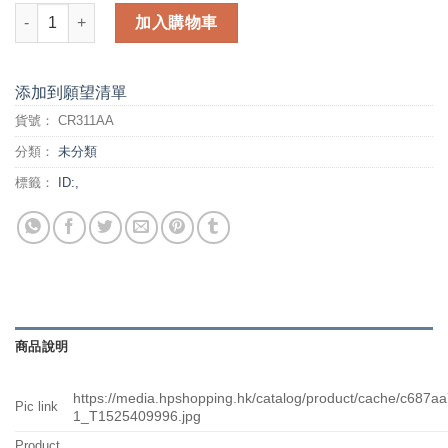
HP 61 Ink Cartridge Combo Pack 0; MULTIPLES OF 50 (CARTO
加入購物車
添加到願望清單
貨號：
CR311AA
分類：
未分類
標籤：
ID:,
商品說明
https://media.hpshopping.hk/catalog/product/cache/c68
Pic link
1_T1525409996.jpg
Product