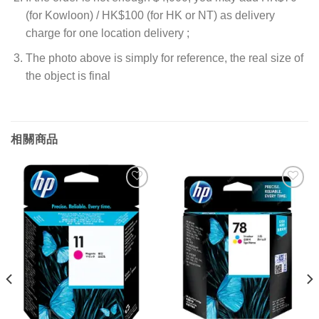
(for Kowloon) / HK$100 (for HK or NT) as delivery
charge for one location delivery ;
The photo above is simply for reference, the real size of
the object is final
相關商品
添加
添加
到願
到願
望清
望清
單
單