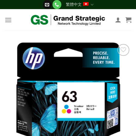
Skip
繁體中文
to
content
添加
到願
望清
單