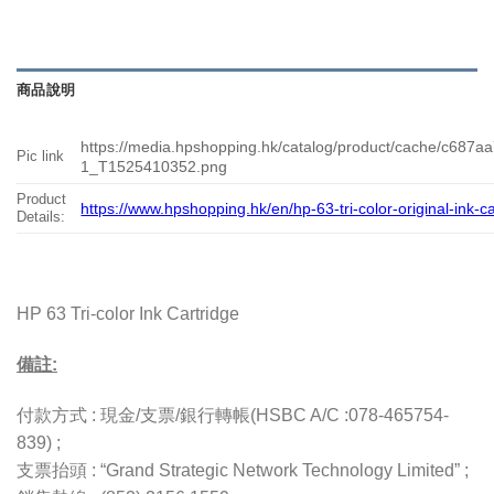
商品說明
https://media.hpshopping.hk/catalog/product/cache/c68
Pic link
1_T1525410352.png
Product
https://www.hpshopping.hk/en/hp-63-tri-color-original-ink-c
Details:
HP 63 Tri-color Ink Cartridge
備註:
付款方式 : 現金/支票/銀行轉帳(HSBC A/C :078-465754-
839) ;
支票抬頭 : “Grand Strategic Network Technology Limited” ;