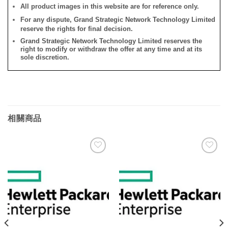
All product images in this website are for reference only.
For any dispute, Grand Strategic Network Technology Limited
reserve the rights for final decision.
Grand Strategic Network Technology Limited reserves the
right to modify or withdraw the offer at any time and at its
sole discretion.
相關商品
添加
添加
到願
到願
望清
望清
單
單