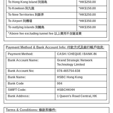
To Hong Kong Island
到港島
*HK$250.00
To Kowloon
到九龍
*HK$150.00
To New Territories
到新界
*HK$250.00
To Airport
到機場
*HK$350.00
To outlying islands
到離島
*HK$350.00
*Above fee excluding tunnel fee
以上費用不含隧道費
Payment Method & Bank Account Info: 付款方式及銀行帳戶信息:
Payment Method:
CASH / CHEQUE / BANK-IN
Bank Account Name:
Grand Strategic Network
Technology Limited
Bank Account No:
078-465754-838
Bank Name:
HSBC Hong Kong
Bank Code
004
SWIFT Code:
HSBCHKHH
Bank Address:
1 Queen’s Road Central, HK
Terms & Conditions: 條款和條件: