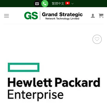
Skip
繁體中文
to
content
添加
到願
望清
單