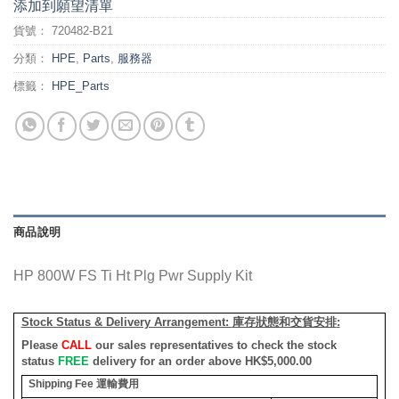
添加到願望清單
貨號：
720482-B21
分類：
HPE
,
Parts
,
服務器
標籤：
HPE_Parts
商品說明
HP 800W FS Ti Ht Plg Pwr Supply Kit
Stock Status & Delivery Arrangement:
庫存狀態和交貨安排
:
Please
CALL
our sales representatives to check the stock
status
FREE
delivery for an order above HK$5,000.00
Shipping Fee
運輸費用