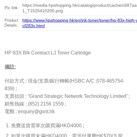
https://media.hpshopping.hk/catalog/product/cache/c68
Pic link
1_T1525410200.png
https://www.hpshopping.hk/en/ink-toner/toner/hp-83x-high-yi
Product
Details:
cf283x.html
HP 83X Blk Contract LJ Toner Cartridge
備註:
付款方式 : 現金/支票/銀行轉帳(HSBC A/C :078-465754-
839) ;
支票抬頭 : “Grand Strategic Network Technology Limited” ;
銷售熱線 : (852) 2156 1559 ;
電郵 : enquiry@gsnt.hk
免費送貨需單次購買滿HKD4000 ;
如單次購買未滿HKD4000，需另付運費HK$70(九龍