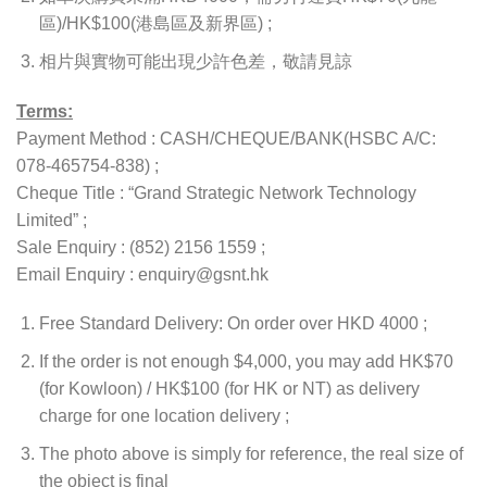
區)/HK$100(港島區及新界區) ;
相片與實物可能出現少許色差，敬請見諒
Terms:
Payment Method : CASH/CHEQUE/BANK(HSBC A/C:
078-465754-838) ;
Cheque Title : “Grand Strategic Network Technology
Limited” ;
Sale Enquiry : (852) 2156 1559 ;
Email Enquiry : enquiry@gsnt.hk
Free Standard Delivery: On order over HKD 4000 ;
If the order is not enough $4,000, you may add HK$70
(for Kowloon) / HK$100 (for HK or NT) as delivery
charge for one location delivery ;
The photo above is simply for reference, the real size of
the object is final