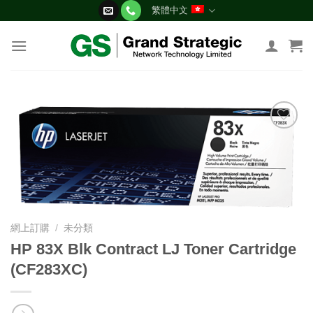
Skip
繁體中文
to
content
添加
到願
望清
單
網上訂購
/
未分類
HP 83X Blk Contract LJ Toner Cartridge
(CF283XC)