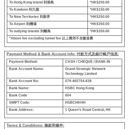
To Hong Kong Island
到港島
*HK$250.00
To Kowloon
到九龍
*HK$150.00
To New Territories
到新界
*HK$250.00
To Airport
到機場
*HK$350.00
To outlying islands
到離島
*HK$350.00
*Above fee excluding tunnel fee
以上費用不含隧道費
Payment Method & Bank Account Info: 付款方式及銀行帳戶信息:
Payment Method:
CASH / CHEQUE / BANK-IN
Bank Account Name:
Grand Strategic Network
Technology Limited
Bank Account No:
078-465754-838
Bank Name:
HSBC Hong Kong
Bank Code
004
SWIFT Code:
HSBCHKHH
Bank Address:
1 Queen’s Road Central, HK
Terms & Conditions: 條款和條件: