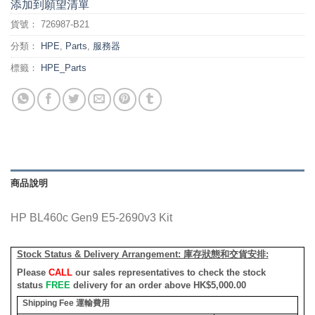
添加到願望清單
貨號：
726987-B21
分類：
HPE
,
Parts
,
服務器
標籤：
HPE_Parts
商品說明
HP BL460c Gen9 E5-2690v3 Kit
Stock Status & Delivery Arrangement:
庫存狀態和交貨安排
:
Please
CALL
our sales representatives to check the stock
status
FREE
delivery for an order above HK$5,000.00
Shipping Fee
運輸費用