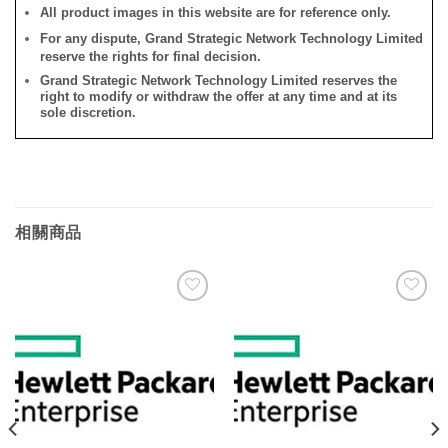
All product images in this website are for reference only.
For any dispute, Grand Strategic Network Technology Limited
reserve the rights for final decision.
Grand Strategic Network Technology Limited reserves the
right to modify or withdraw the offer at any time and at its
sole discretion.
相關商品
添加
添加
到願
到願
望清
望清
單
單