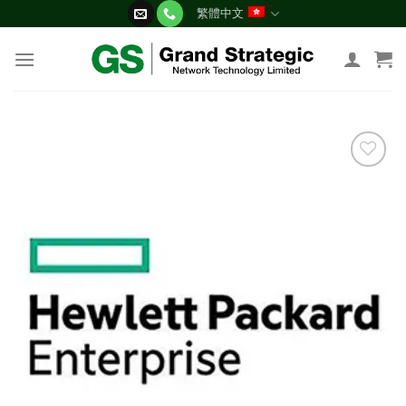
Skip
繁體中文
to
content
添加
到願
望清
單