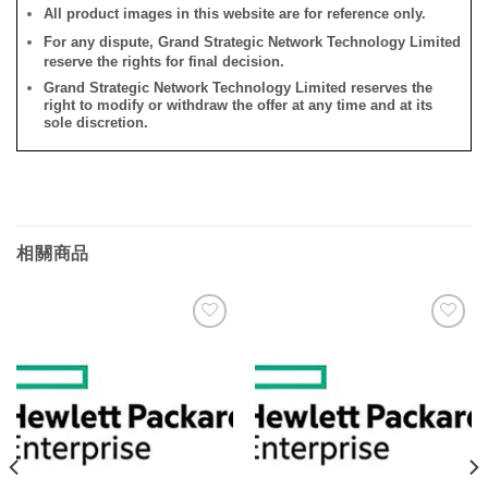
All product images in this website are for reference only.
For any dispute, Grand Strategic Network Technology Limited
reserve the rights for final decision.
Grand Strategic Network Technology Limited reserves the
right to modify or withdraw the offer at any time and at its
sole discretion.
相關商品
添加
添加
到願
到願
望清
望清
單
單