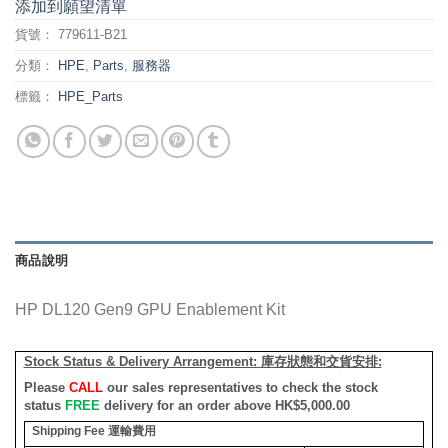
添加到願望清單
貨號：
779611-B21
分類：
HPE
,
Parts
,
服務器
標籤：
HPE_Parts
商品說明
HP DL120 Gen9 GPU Enablement Kit
Stock Status & Delivery Arrangement:
庫存狀態和交貨安排
:
Please
CALL
our sales representatives to check the stock
status
FREE
delivery for an order above HK$5,000.00
Shipping Fee
運輸費用