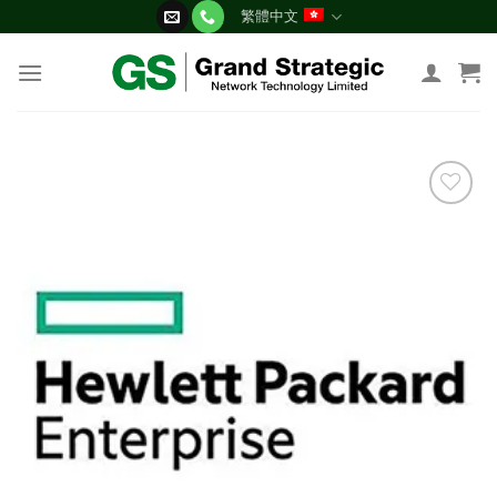
Skip
繁體中文
to
content
添加
到願
望清
單