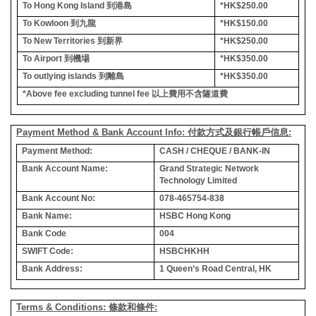
To Hong Kong Island
到港島
*HK$250.00
To Kowloon
到九龍
*HK$150.00
To New Territories
到新界
*HK$250.00
To Airport
到機場
*HK$350.00
To outlying islands
到離島
*HK$350.00
*Above fee excluding tunnel fee
以上費用不含隧道費
Payment Method & Bank Account Info: 付款方式及銀行帳戶信息:
Payment Method:
CASH / CHEQUE / BANK-IN
Bank Account Name:
Grand Strategic Network
Technology Limited
Bank Account No:
078-465754-838
Bank Name:
HSBC Hong Kong
Bank Code
004
SWIFT Code:
HSBCHKHH
Bank Address:
1 Queen’s Road Central, HK
Terms & Conditions: 條款和條件: