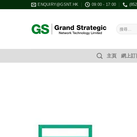
Skip
ENQUIRY@GSNT.HK
09:00 - 17:00
(85
to
content
搜
尋：
主頁
網上訂