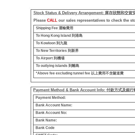
Stock Status & Delivery Arrangement:
庫存狀態和交貨
Please
CALL
our sales representatives to check the st
Shipping Fee
運輸費用
To Hong Kong Island
到港島
To Kowloon
到九龍
To New Territories
到新界
To Airport
到機場
To outlying islands
到離島
*Above fee excluding tunnel fee
以上費用不含隧道費
Payment Method & Bank Account Info: 付款方式及
Payment Method:
Bank Account Name:
Bank Account No:
Bank Name:
Bank Code