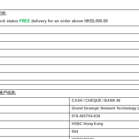
安排
:
ock status
FREE
delivery for an order above HK$5,000.00
銀行帳戶信息:
CASH / CHEQUE / BANK-IN
Grand Strategic Network Technology 
078-465754-838
HSBC Hong Kong
004