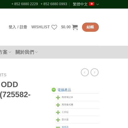
+ 852 6880 2229 + 852 6880 0993
繁體中文
登入 / 註冊
WISHLIST
$
0.00
結帳
方案
關於我們
RTS
 ODD
電腦產品
(725582-
商用筆記本
商用臺式機
工作站
顥示器
服務器