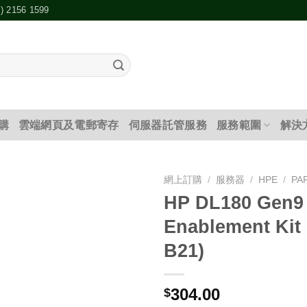
2) 2156 1599
購
雲端網頁及電郵寄存
伺服器託管服務
服務範圍
解決
網上訂購
/
服務器
/
HPE
/
PA
HP DL180 Gen9
添加
Enablement Kit 
到願
望清
B21)
單
304.00
$