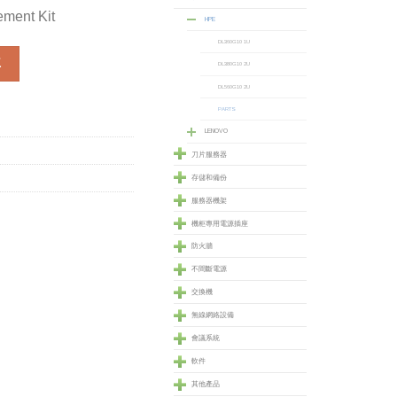
ment Kit
HPE
DL360G10 1U
nt Kit (725582-B21) 數量
車
DL380G10 2U
DL560G10 2U
PARTS
LENOVO
刀片服務器
存儲和備份
服務器機架
機柜專用電源插座
防火牆
不間斷電源
交換機
無線網絡設備
會議系統
軟件
其他產品