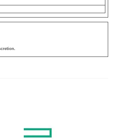
cretion.
添加
添加
到願
到願
望清
望清
單
單