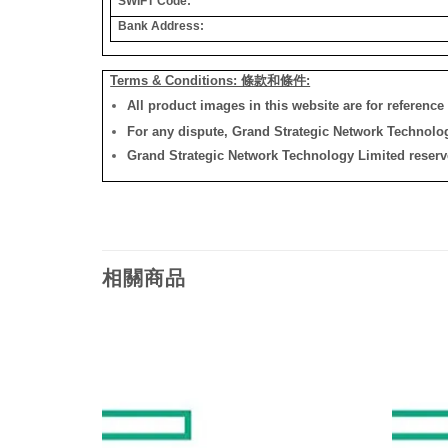
SWIFT Code:
Bank Address:
Terms & Conditions: 條款和條件:
All product images in this website are for reference 
For any dispute, Grand Strategic Network Technology
Grand Strategic Network Technology Limited reserves 
相關商品
添加
添加
到願
到願
望清
望清
單
單