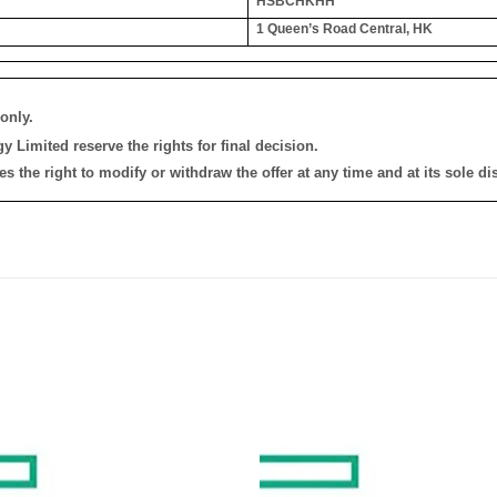
HSBCHKHH
1 Queen’s Road Central, HK
only.
 Limited reserve the rights for final decision.
the right to modify or withdraw the offer at any time and at its sole dis
添加
到願
望清
單