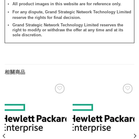
All product images in this website are for reference only.
For any dispute, Grand Strategic Network Technology Limited
reserve the rights for final decision.
Grand Strategic Network Technology Limited reserves the
right to modify or withdraw the offer at any time and at its
sole discretion.
相關商品
添加
添加
到願
到願
望清
望清
單
單