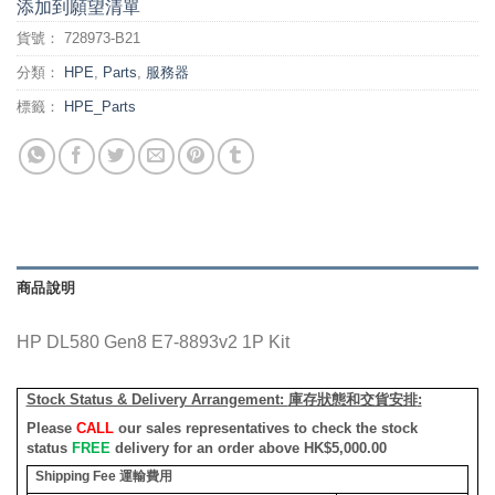
添加到願望清單
貨號：
728973-B21
分類：
HPE
,
Parts
,
服務器
標籤：
HPE_Parts
商品說明
HP DL580 Gen8 E7-8893v2 1P Kit
Stock Status & Delivery Arrangement:
庫存狀態和交貨安排
:
Please
CALL
our sales representatives to check the stock
status
FREE
delivery for an order above HK$5,000.00
Shipping Fee
運輸費用