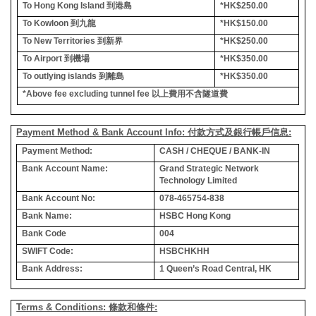
To Hong Kong Island
到港島
*HK$250.00
To Kowloon
到九龍
*HK$150.00
To New Territories
到新界
*HK$250.00
To Airport
到機場
*HK$350.00
To outlying islands
到離島
*HK$350.00
*Above fee excluding tunnel fee
以上費用不含隧道費
Payment Method & Bank Account Info: 付款方式及銀行帳戶信息:
Payment Method:
CASH / CHEQUE / BANK-IN
Bank Account Name:
Grand Strategic Network
Technology Limited
Bank Account No:
078-465754-838
Bank Name:
HSBC Hong Kong
Bank Code
004
SWIFT Code:
HSBCHKHH
Bank Address:
1 Queen’s Road Central, HK
Terms & Conditions: 條款和條件: