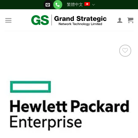
Skip
繁體中文
to
content
添加
到願
望清
單