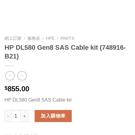
網上訂購
/
服務器
/
HPE
/
PARTS
HP DL580 Gen8 SAS Cable kit (748916-
B21)
855.00
$
HP DL580 Gen8 SAS Cable kit
HP DL580 Gen8 SAS Cable kit (748916-B21) 數量
加入購物車