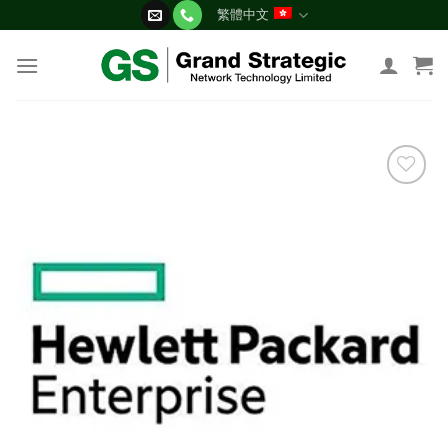
Skip
繁體中文
to
content
添加
到願
望清
單