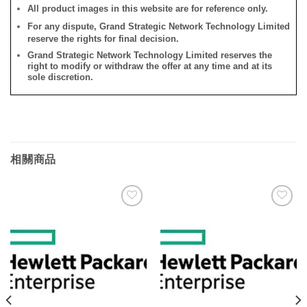
All product images in this website are for reference only.
For any dispute, Grand Strategic Network Technology Limited
reserve the rights for final decision.
Grand Strategic Network Technology Limited reserves the
right to modify or withdraw the offer at any time and at its
sole discretion.
相關商品
添加
添加
到願
到願
望清
望清
單
單