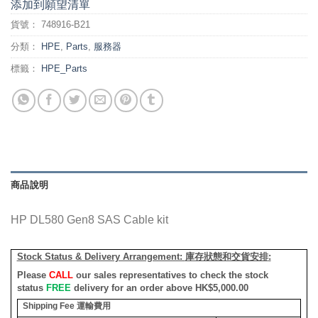
添加到願望清單
貨號：
748916-B21
分類：
HPE
,
Parts
,
服務器
標籤：
HPE_Parts
商品說明
HP DL580 Gen8 SAS Cable kit
Stock Status & Delivery Arrangement:
庫存狀態和交貨安排
:
Please
CALL
our sales representatives to check the stock
status
FREE
delivery for an order above HK$5,000.00
Shipping Fee
運輸費用