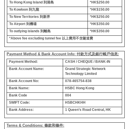
To Hong Kong Island
到港島
*HK$250.00
To Kowloon
到九龍
*HK$150.00
To New Territories
到新界
*HK$250.00
To Airport
到機場
*HK$350.00
To outlying islands
到離島
*HK$350.00
*Above fee excluding tunnel fee
以上費用不含隧道費
Payment Method & Bank Account Info: 付款方式及銀行帳戶信息:
Payment Method:
CASH / CHEQUE / BANK-IN
Bank Account Name:
Grand Strategic Network
Technology Limited
Bank Account No:
078-465754-838
Bank Name:
HSBC Hong Kong
Bank Code
004
SWIFT Code:
HSBCHKHH
Bank Address:
1 Queen’s Road Central, HK
Terms & Conditions: 條款和條件: