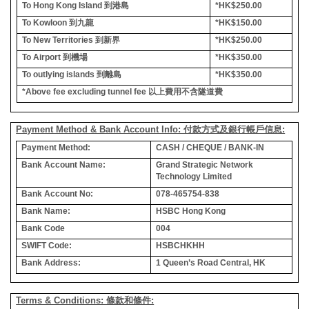
To Hong Kong Island
到港島
*HK$250.00
To Kowloon
到九龍
*HK$150.00
To New Territories
到新界
*HK$250.00
To Airport
到機場
*HK$350.00
To outlying islands
到離島
*HK$350.00
*Above fee excluding tunnel fee
以上費用不含隧道費
Payment Method & Bank Account Info: 付款方式及銀行帳戶信息:
Payment Method:
CASH / CHEQUE / BANK-IN
Bank Account Name:
Grand Strategic Network
Technology Limited
Bank Account No:
078-465754-838
Bank Name:
HSBC Hong Kong
Bank Code
004
SWIFT Code:
HSBCHKHH
Bank Address:
1 Queen’s Road Central, HK
Terms & Conditions: 條款和條件: