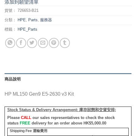
添加到願望清單
貨號：
726653-B21
分類：
HPE
,
Parts
,
服務器
標籤：
HPE_Parts
商品說明
HP ML150 Gen9 E5-2630 v3 Kit
Stock Status & Delivery Arrangement:
庫存狀態和交貨安排
:
Please
CALL
our sales representatives to check the stock
status
FREE
delivery for an order above HK$5,000.00
Shipping Fee
運輸費用