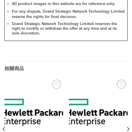
All product images in this website are for reference only.
For any dispute, Grand Strategic Network Technology Limited
reserve the rights for final decision.
Grand Strategic Network Technology Limited reserves the
right to modify or withdraw the offer at any time and at its
sole discretion.
相關商品
添加
添加
到願
到願
望清
望清
單
單