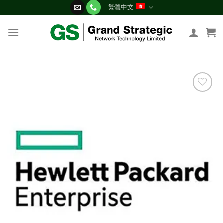
Skip
繁體中文
to
content
添加
到願
望清
單