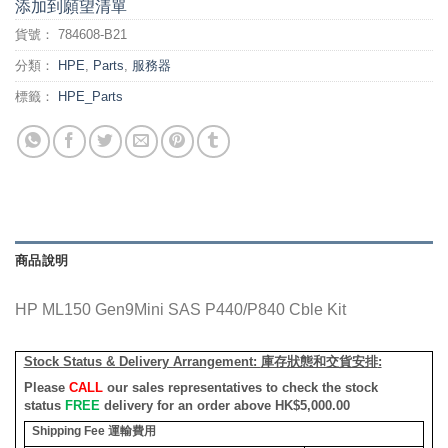
添加到願望清單
貨號：
784608-B21
分類：
HPE
,
Parts
,
服務器
標籤：
HPE_Parts
商品說明
HP ML150 Gen9Mini SAS P440/P840 Cble Kit
Stock Status & Delivery Arrangement:
庫存狀態和交貨安排
:
Please
CALL
our sales representatives to check the stock
status
FREE
delivery for an order above HK$5,000.00
Shipping Fee
運輸費用