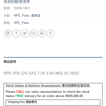
添加到願望清單
貨號：
818367-B21
分類：
HPE
,
Parts
,
服務器
標籤：
HPE_Parts
商品說明
HPE 4TB 12G SAS 7.2K 3.5in MDL SC HDD
Stock Status & Delivery Arrangement:
庫存狀態和交貨安排
:
Please
CALL
our sales representatives to check the stock
status
FREE
delivery for an order above HK$5,000.00
Shipping Fee
運輸費用