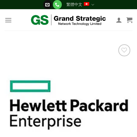
Skip
繁體中文
to
content
添加
到願
望清
單