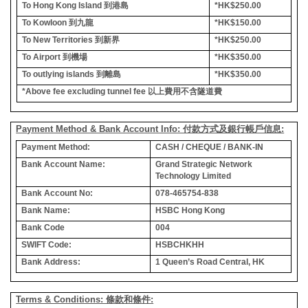
To Hong Kong Island
到港島
*HK$250.00
To Kowloon
到九龍
*HK$150.00
To New Territories
到新界
*HK$250.00
To Airport
到機場
*HK$350.00
To outlying islands
到離島
*HK$350.00
*Above fee excluding tunnel fee
以上費用不含隧道費
Payment Method & Bank Account Info: 付款方式及銀行帳戶信息:
Payment Method:
CASH / CHEQUE / BANK-IN
Bank Account Name:
Grand Strategic Network
Technology Limited
Bank Account No:
078-465754-838
Bank Name:
HSBC Hong Kong
Bank Code
004
SWIFT Code:
HSBCHKHH
Bank Address:
1 Queen’s Road Central, HK
Terms & Conditions: 條款和條件: