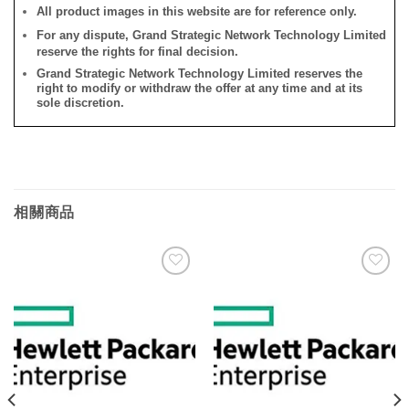
All product images in this website are for reference only.
For any dispute, Grand Strategic Network Technology Limited
reserve the rights for final decision.
Grand Strategic Network Technology Limited reserves the
right to modify or withdraw the offer at any time and at its
sole discretion.
相關商品
添加
添加
到願
到願
望清
望清
單
單