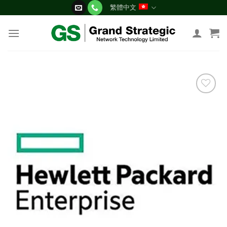
Skip
繁體中文
to
content
添加
到願
望清
單