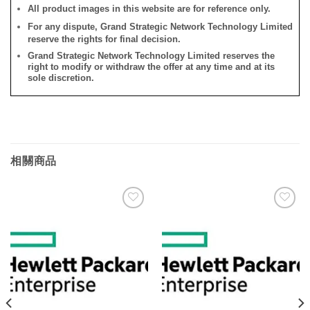
All product images in this website are for reference only.
For any dispute, Grand Strategic Network Technology Limited
reserve the rights for final decision.
Grand Strategic Network Technology Limited reserves the
right to modify or withdraw the offer at any time and at its
sole discretion.
相關商品
添加
添加
到願
到願
望清
望清
單
單