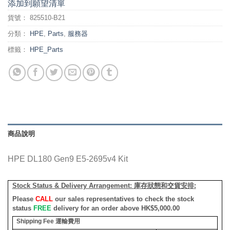
添加到願望清單
貨號：
825510-B21
分類：
HPE
,
Parts
,
服務器
標籤：
HPE_Parts
商品說明
HPE DL180 Gen9 E5-2695v4 Kit
Stock Status & Delivery Arrangement:
庫存狀態和交貨安排
:
Please
CALL
our sales representatives to check the stock
status
FREE
delivery for an order above HK$5,000.00
Shipping Fee
運輸費用