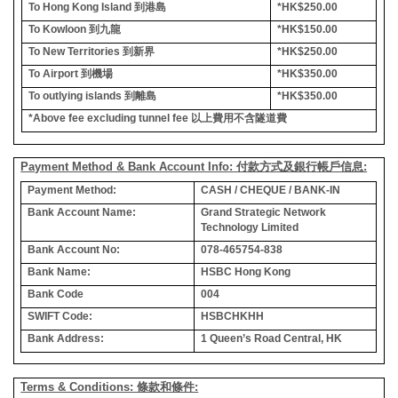
To Hong Kong Island
到港島
*HK$250.00
To Kowloon
到九龍
*HK$150.00
To New Territories
到新界
*HK$250.00
To Airport
到機場
*HK$350.00
To outlying islands
到離島
*HK$350.00
*Above fee excluding tunnel fee
以上費用不含隧道費
Payment Method & Bank Account Info: 付款方式及銀行帳戶信息:
Payment Method:
CASH / CHEQUE / BANK-IN
Bank Account Name:
Grand Strategic Network
Technology Limited
Bank Account No:
078-465754-838
Bank Name:
HSBC Hong Kong
Bank Code
004
SWIFT Code:
HSBCHKHH
Bank Address:
1 Queen’s Road Central, HK
Terms & Conditions: 條款和條件: