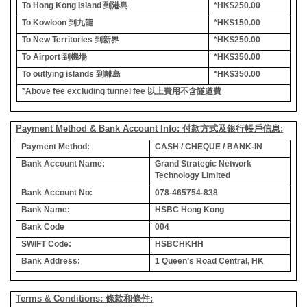
To Hong Kong Island
到港島
*HK$250.00
To Kowloon
到九龍
*HK$150.00
To New Territories
到新界
*HK$250.00
To Airport
到機場
*HK$350.00
To outlying islands
到離島
*HK$350.00
*Above fee excluding tunnel fee
以上費用不含隧道費
Payment Method & Bank Account Info: 付款方式及銀行帳戶信息:
Payment Method:
CASH / CHEQUE / BANK-IN
Bank Account Name:
Grand Strategic Network
Technology Limited
Bank Account No:
078-465754-838
Bank Name:
HSBC Hong Kong
Bank Code
004
SWIFT Code:
HSBCHKHH
Bank Address:
1 Queen’s Road Central, HK
Terms & Conditions: 條款和條件: