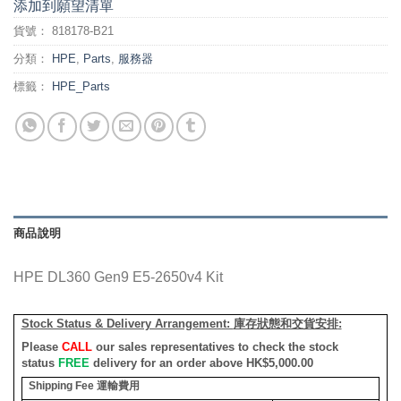
添加到願望清單
貨號：
818178-B21
分類：
HPE
,
Parts
,
服務器
標籤：
HPE_Parts
商品說明
HPE DL360 Gen9 E5-2650v4 Kit
Stock Status & Delivery Arrangement:
庫存狀態和交貨安排
:
Please
CALL
our sales representatives to check the stock
status
FREE
delivery for an order above HK$5,000.00
Shipping Fee
運輸費用