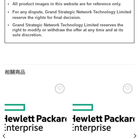
All product images in this website are for reference only.
For any dispute, Grand Strategic Network Technology Limited
reserve the rights for final decision.
Grand Strategic Network Technology Limited reserves the
right to modify or withdraw the offer at any time and at its
sole discretion.
相關商品
添加
添加
到願
到願
望清
望清
單
單