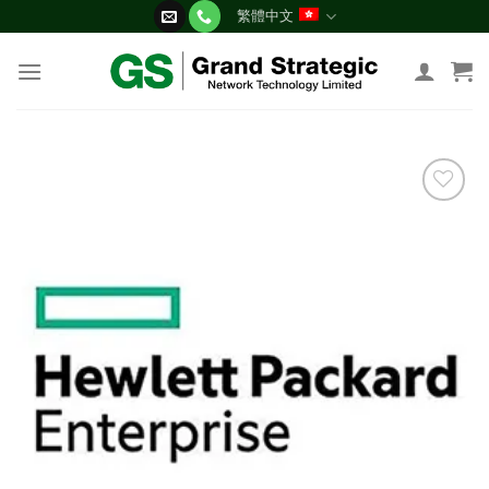
Skip
繁體中文
to
content
添加
到願
望清
單