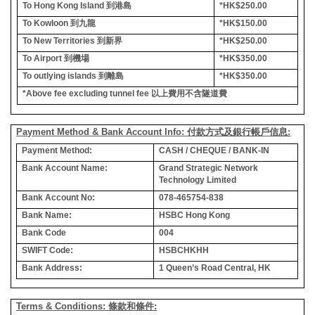
To Hong Kong Island
到港島
*HK$250.00
To Kowloon
到九龍
*HK$150.00
To New Territories
到新界
*HK$250.00
To Airport
到機場
*HK$350.00
To outlying islands
到離島
*HK$350.00
*Above fee excluding tunnel fee
以上費用不含隧道費
Payment Method & Bank Account Info: 付款方式及銀行帳戶信息:
Payment Method:
CASH / CHEQUE / BANK-IN
Bank Account Name:
Grand Strategic Network
Technology Limited
Bank Account No:
078-465754-838
Bank Name:
HSBC Hong Kong
Bank Code
004
SWIFT Code:
HSBCHKHH
Bank Address:
1 Queen’s Road Central, HK
Terms & Conditions: 條款和條件: