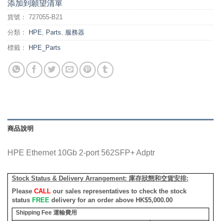
添加到願望清單
貨號：
727055-B21
分類：
HPE
,
Parts
,
服務器
標籤：
HPE_Parts
商品說明
HPE Ethernet 10Gb 2-port 562SFP+ Adptr
Stock Status & Delivery Arrangement:
庫存狀態和交貨安排
:
Please
CALL
our sales representatives to check the stock
status
FREE
delivery for an order above HK$5,000.00
Shipping Fee
運輸費用