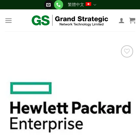
Skip
繁體中文
to
content
添加
到願
望清
單