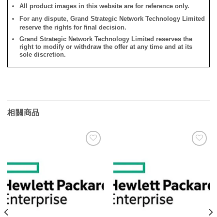
All product images in this website are for reference only.
For any dispute, Grand Strategic Network Technology Limited
reserve the rights for final decision.
Grand Strategic Network Technology Limited reserves the
right to modify or withdraw the offer at any time and at its
sole discretion.
相關商品
添加
添加
到願
到願
望清
望清
單
單