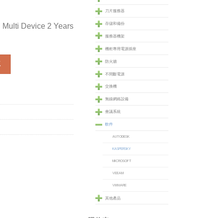
刀片服務器
存儲和備份
| Multi Device 2 Years
服務器機架
機柜專用電源插座
 Multi Device 2 Years - 3 Devices Pack (SOFKISMD3D2Y) 數量
防火牆
車
不間斷電源
交換機
無線網絡設備
會議系統
軟件
AUTODESK
KASPERSKY
MICROSOFT
VEEAM
VMWARE
其他產品