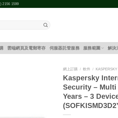
2) 2156 1599
購
雲端網頁及電郵寄存
伺服器託管服務
服務範圍
解決
網上訂購
/
軟件
/
KASPERSKY
Kaspersky Inter
添加
Security – Multi
到願
望清
Years – 3 Devic
單
(SOFKISMD3D2