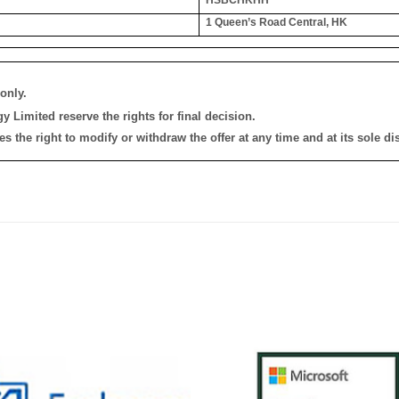
1 Queen’s Road Central, HK
only.
 Limited reserve the rights for final decision.
the right to modify or withdraw the offer at any time and at its sole dis
添加
到願
望清
單