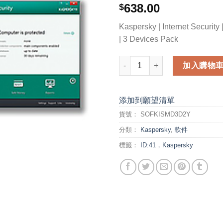
638.00
$
Kaspersky | Internet Security 
| 3 Devices Pack
Kaspersky Internet Security -
加入購物
添加到願望清單
貨號：
SOFKISMD3D2Y
分類：
Kaspersky
,
軟件
標籤：
ID:41，Kaspersky