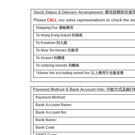
Stock Status & Delivery Arrangement:
庫存狀態和交貨
Please
CALL
our sales representatives to check the st
Shipping Fee
運輸費用
To Hong Kong Island
到港島
To Kowloon
到九龍
To New Territories
到新界
To Airport
到機場
To outlying islands
到離島
*Above fee excluding tunnel fee
以上費用不含隧道費
Payment Method & Bank Account Info: 付款方式及
Payment Method:
Bank Account Name:
Bank Account No:
Bank Name:
Bank Code
SWIFT Code: