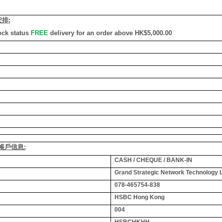
安排
:
ock status
FREE
delivery for an order above HK$5,000.00
銀行帳戶信息:
CASH / CHEQUE / BANK-IN
Grand Strategic Network Technology 
078-465754-838
HSBC Hong Kong
004
HSBCHKHH