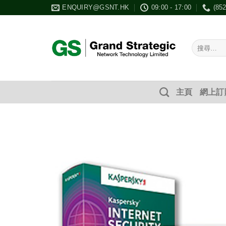
Skip
ENQUIRY@GSNT.HK
09:00 - 17:00
(85
to
content
搜
尋：
主頁
網上訂