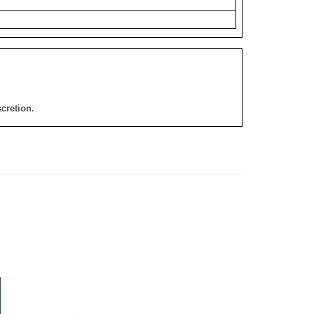
cretion.
添加
添加
到願
到願
望清
望清
單
單