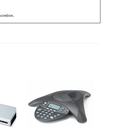
cretion.
添加
添加
到願
到願
望清
望清
單
單