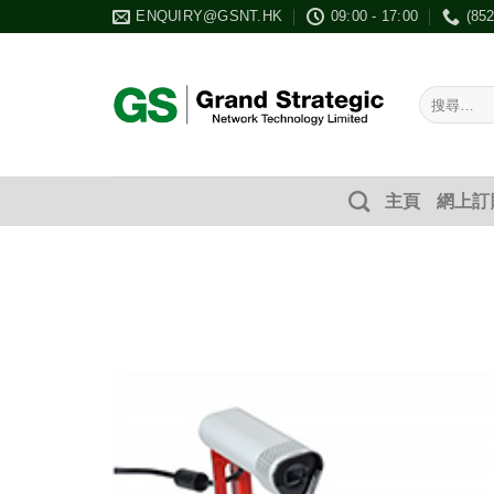
Skip
ENQUIRY@GSNT.HK
09:00 - 17:00
(85
to
content
搜
尋：
主頁
網上訂