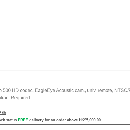
 500 HD codec, EagleEye Acoustic cam., univ. remote, NTSC/
tract Required
安排
:
ock status
FREE
delivery for an order above HK$5,000.00