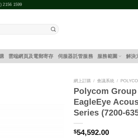
2) 2156 1599
購
雲端網頁及電郵寄存
伺服器託管服務
服務範圍
解決
網上訂購
/
會議系統
/
POLYC
Polycom Group
添加
EagleEye Acous
到願
望清
Series (7200-63
單
54,592.00
$