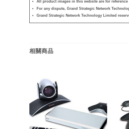
All product images in this website are for reference 
For any dispute, Grand Strategic Network Technology
Grand Strategic Network Technology Limited reserves 
相關商品
添加
添加
到願
到願
望清
望清
單
單