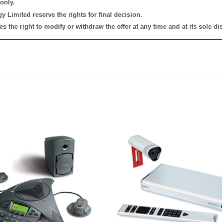
only.
 Limited reserve the rights for final decision.
the right to modify or withdraw the offer at any time and at its sole dis
添加
到願
望清
單