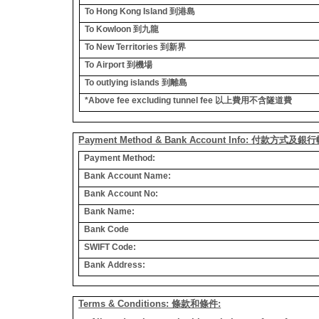
To Hong Kong Island
到港島
To Kowloon
到九龍
To New Territories
到新界
To Airport
到機場
To outlying islands
到離島
*Above fee excluding tunnel fee
以上費用不含隧道費
Payment Method & Bank Account Info: 付款方式及
Payment Method:
Bank Account Name:
Bank Account No:
Bank Name:
Bank Code
SWIFT Code:
Bank Address:
Terms & Conditions: 條款和條件: