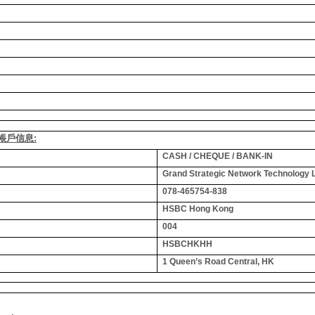
銀行帳戶信息:
CASH / CHEQUE / BANK-IN
Grand Strategic Network Technology 
078-465754-838
HSBC Hong Kong
004
HSBCHKHH
1 Queen’s Road Central, HK