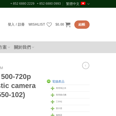
+ 852 6880 2229 + 852 6880 0993
繁體中文
登入 / 註冊
WISHLIST
$
0.00
結帳
方案
關於我們
OM
 500-720p
電腦產品
tic camera
商用筆記本
550-102)
商用臺式機
工作站
顥示器
服務器