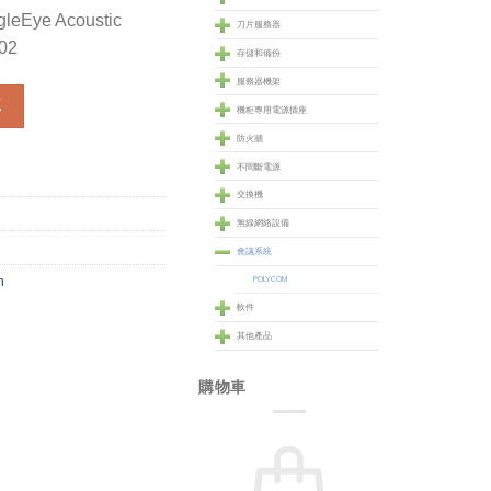
leEye Acoustic
刀片服務器
02
存儲和備份
服務器機架
Eye Acoustic camera Series (7200-63550-102) 數量
車
機柜專用電源插座
防火牆
不間斷電源
交換機
無線網絡設備
會議系統
m
POLYCOM
軟件
其他產品
購物車