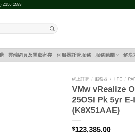
2) 2156 1599
購
雲端網頁及電郵寄存
伺服器託管服務
服務範圍
解決
網上訂購
/
服務器
/
HPE
/
PA
VMw vRealize 
添加
25OSI Pk 5yr E
到願
望清
(K8X51AAE)
單
123,385.00
$