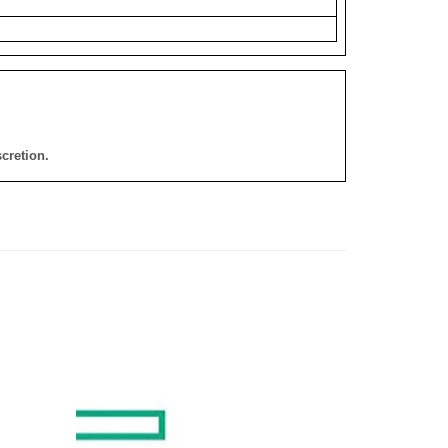
cretion.
添加
添加
到願
到願
望清
望清
單
單