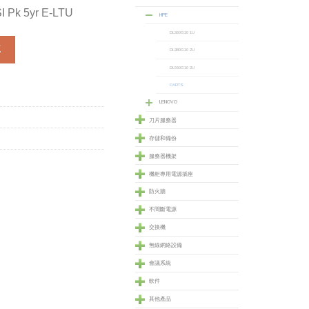
I Pk 5yr E-LTU
HPE
DL360G10 1U
Pk 5yr E-LTU (K8X51AAE) 數量
車
DL380G10 2U
DL560G10 2U
PARTS
LENOVO
刀片服務器
存儲和備份
服務器機架
機柜專用電源插座
防火牆
不間斷電源
交換機
無線網絡設備
會議系統
軟件
其他產品