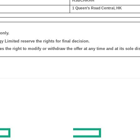
HSBCHKHH
1 Queen’s Road Central, HK
only.
 Limited reserve the rights for final decision.
the right to modify or withdraw the offer at any time and at its sole dis
添加
到願
望清
單