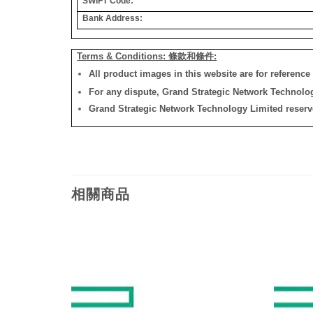
SWIFT Code:
Bank Address:
Terms & Conditions: 條款和條件:
All product images in this website are for reference 
For any dispute, Grand Strategic Network Technology
Grand Strategic Network Technology Limited reserves 
相關商品
添加
添加
到願
到願
望清
望清
單
單