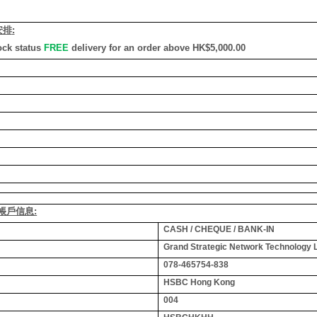
安排
:
ock status
FREE
delivery for an order above HK$5,000.00
銀行帳戶信息:
CASH / CHEQUE / BANK-IN
Grand Strategic Network Technology 
078-465754-838
HSBC Hong Kong
004