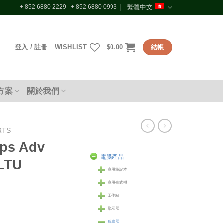
+ 852 6880 2229 + 852 6880 0993
繁體中文
登入 / 註冊
WISHLIST
$
0.00
結帳
方案
關於我們
RTS
Ops Adv
電腦產品
-LTU
商用筆記本
商用臺式機
工作站
顥示器
服務器