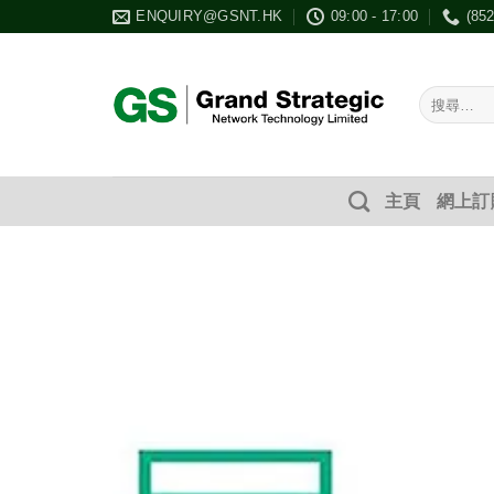
Skip
ENQUIRY@GSNT.HK
09:00 - 17:00
(85
to
content
搜
尋：
主頁
網上訂