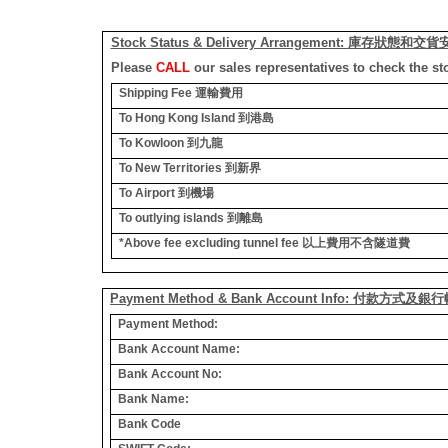
Stock Status & Delivery Arrangement:
庫存狀態和交貨
Please
CALL
our sales representatives to check the st
Shipping Fee
運輸費用
To Hong Kong Island
到港島
To Kowloon
到九龍
To New Territories
到新界
To Airport
到機場
To outlying islands
到離島
*Above fee excluding tunnel fee
以上費用不含隧道費
Payment Method & Bank Account Info: 付款方式及
Payment Method:
Bank Account Name:
Bank Account No:
Bank Name:
Bank Code