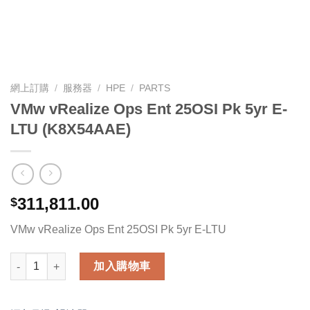
網上訂購
/
服務器
/
HPE
/
PARTS
VMw vRealize Ops Ent 25OSI Pk 5yr E-
LTU (K8X54AAE)
311,811.00
$
VMw vRealize Ops Ent 25OSI Pk 5yr E-LTU
VMw vRealize Ops Ent 25OSI Pk 5yr E-LTU (K8X54AAE) 數量
加入購物車