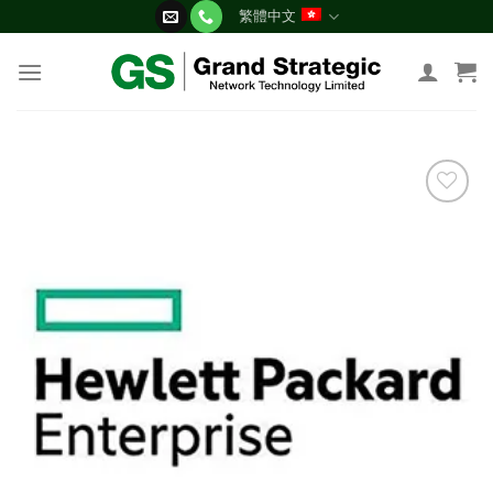
Skip
繁體中文
to
content
添加
到願
望清
單