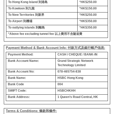
To Hong Kong Island
到港島
*HK$250.00
To Kowloon
到九龍
*HK$150.00
To New Territories
到新界
*HK$250.00
To Airport
到機場
*HK$350.00
To outlying islands
到離島
*HK$350.00
*Above fee excluding tunnel fee
以上費用不含隧道費
Payment Method & Bank Account Info: 付款方式及銀行帳戶信息:
Payment Method:
CASH / CHEQUE / BANK-IN
Bank Account Name:
Grand Strategic Network
Technology Limited
Bank Account No:
078-465754-838
Bank Name:
HSBC Hong Kong
Bank Code
004
SWIFT Code:
HSBCHKHH
Bank Address:
1 Queen’s Road Central, HK
Terms & Conditions: 條款和條件: