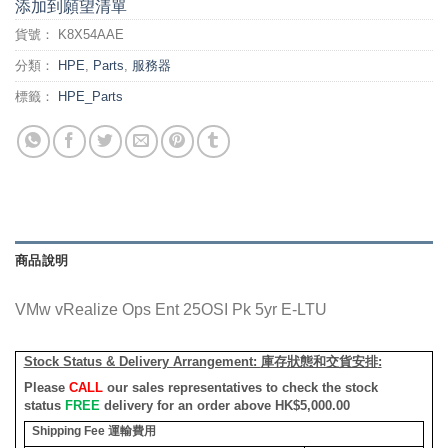
添加到願望清單
貨號：
K8X54AAE
分類：
HPE
,
Parts
,
服務器
標籤：
HPE_Parts
商品說明
VMw vRealize Ops Ent 25OSI Pk 5yr E-LTU
Stock Status & Delivery Arrangement:
庫存狀態和交貨安排
:
Please
CALL
our sales representatives to check the stock
status
FREE
delivery for an order above HK$5,000.00
Shipping Fee
運輸費用