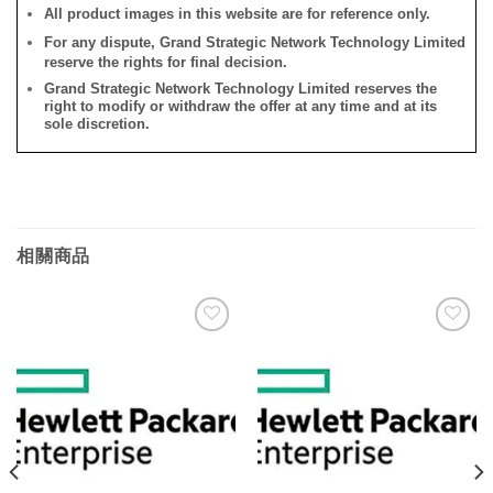
All product images in this website are for reference only.
For any dispute, Grand Strategic Network Technology Limited
reserve the rights for final decision.
Grand Strategic Network Technology Limited reserves the
right to modify or withdraw the offer at any time and at its
sole discretion.
相關商品
添加
添加
到願
到願
望清
望清
單
單