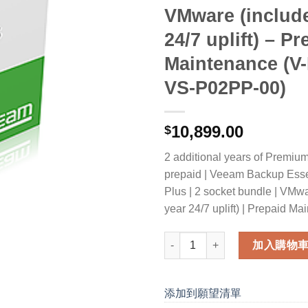
VMware (include
24/7 uplift) – Pr
Maintenance (V
VS-P02PP-00)
10,899.00
$
2 additional years of Premi
prepaid | Veeam Backup Essen
Plus | 2 socket bundle | VMwar
year 24/7 uplift) | Prepaid M
2 additional years of Premium
加入購物
添加到願望清單