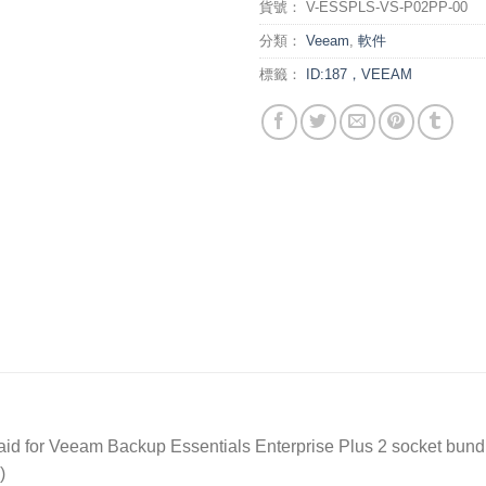
貨號：
V-ESSPLS-VS-P02PP-00
分類：
Veeam
,
軟件
標籤：
ID:187，VEEAM
d for Veeam Backup Essentials Enterprise Plus 2 socket bundle f
)