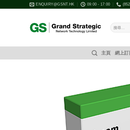
Skip
ENQUIRY@GSNT.HK
09:00 - 17:00
(85
to
content
搜
尋：
主頁
網上訂