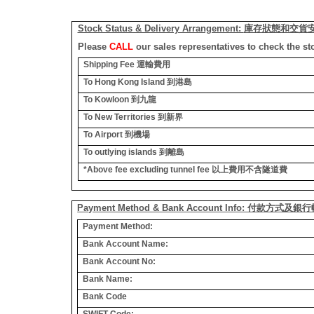
Stock Status & Delivery Arrangement:
庫存狀態和交貨
Please
CALL
our sales representatives to check the st
Shipping Fee
運輸費用
To Hong Kong Island
到港島
To Kowloon
到九龍
To New Territories
到新界
To Airport
到機場
To outlying islands
到離島
*Above fee excluding tunnel fee
以上費用不含隧道費
Payment Method & Bank Account Info: 付款方式及
Payment Method:
Bank Account Name:
Bank Account No:
Bank Name:
Bank Code
SWIFT Code: