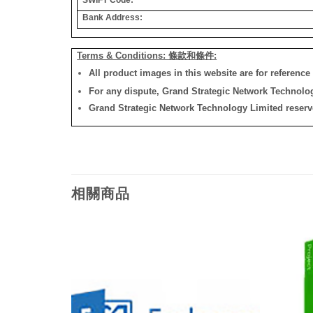
Bank Address:
Terms & Conditions: 條款和條件:
All product images in this website are for reference 
For any dispute, Grand Strategic Network Technology
Grand Strategic Network Technology Limited reserves 
相關商品
添加
添加
到願
到願
望清
望清
單
單