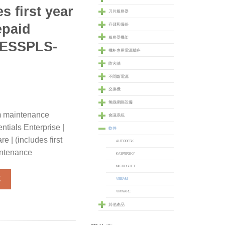
s first year
刀片服務器
epaid
存儲和備份
服務器機架
-ESSPLS-
機柜專用電源插座
防火牆
不間斷電源
交換機
無線網絡設備
um maintenance
會議系統
tials Enterprise |
軟件
e | (includes first
AUTODESK
aintenance
KASPERSKY
MICROSOFT
 maintenance prepaid for Veeam Backup Essentials Enterprise Plus
車
VEEAM
VMWARE
其他產品