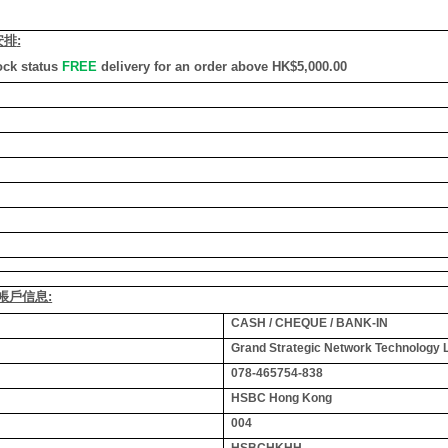
安排
:
ock status
FREE
delivery for an order above HK$5,000.00
銀行帳戶信息:
CASH / CHEQUE / BANK-IN
Grand Strategic Network Technology 
078-465754-838
HSBC Hong Kong
004
HSBCHKHH