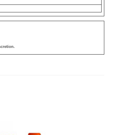
cretion.
添加
添加
到願
到願
望清
望清
單
單