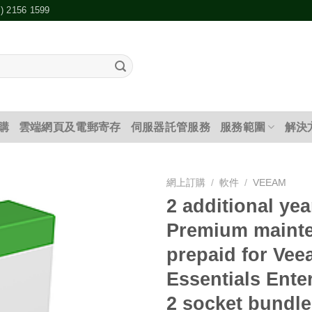
2) 2156 1599
購
雲端網頁及電郵寄存
伺服器託管服務
服務範圍
解決
網上訂購
/
軟件
/
VEEAM
2 additional yea
添加
Premium maint
到願
望清
prepaid for Ve
單
Essentials Ente
2 socket bundle