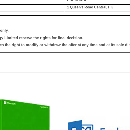
1 Queen’s Road Central, HK
only.
 Limited reserve the rights for final decision.
the right to modify or withdraw the offer at any time and at its sole dis
添加
到願
望清
單