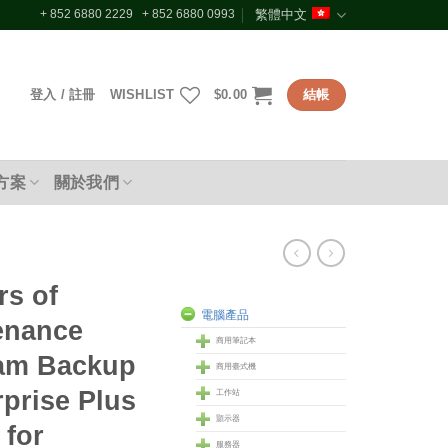
+ 852 6880 2229 + 852 6880 0993
繁體中文
登入 / 註冊
WISHLIST
$
0.00
結帳
方案
關於我們
rs of
電腦產品
enance
商用筆記本
eam Backup
商用臺式機
rprise Plus
工作站
顥示器
 for
服務器