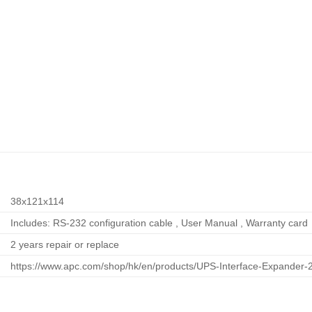
38x121x114
Includes: RS-232 configuration cable , User Manual , Warranty card
2 years repair or replace
https://www.apc.com/shop/hk/en/products/UPS-Interface-Expander