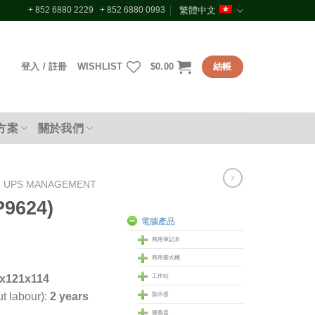
+ 852 6880 2229 + 852 6880 0993
繁體中文
登入 / 註冊
WISHLIST
$
0.00
結帳
方案
關於我們
UPS MANAGEMENT
9624)
電腦產品
商用筆記本
商用臺式機
工作站
x121x114
t labour):
2 years
顥示器
服務器