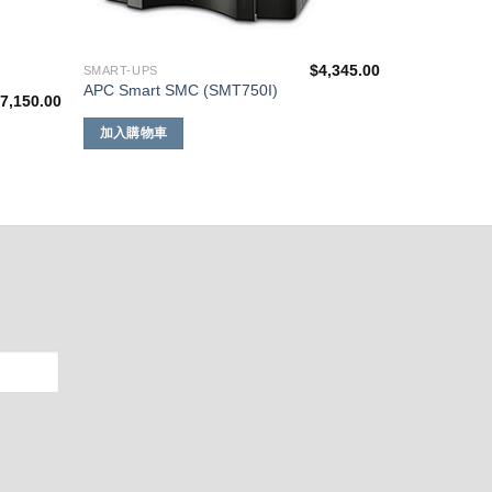
$
4,345.00
SMART-UPS
APC Smart SMC (SMT750I)
$
7,150.00
加入購物車