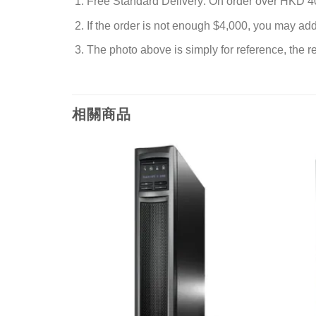
Free Standard Delivery: On order over HKD 4
If the order is not enough $4,000, you may ad
The photo above is simply for reference, the rea
相關商品
添加
添加
到願
到願
望清
望清
單
單