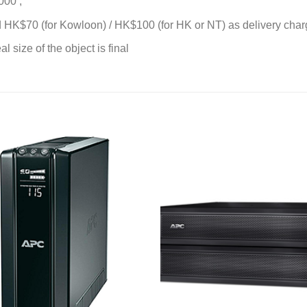
000 ;
d HK$70 (for Kowloon) / HK$100 (for HK or NT) as delivery charge
l size of the object is final
添加
到願
望清
單