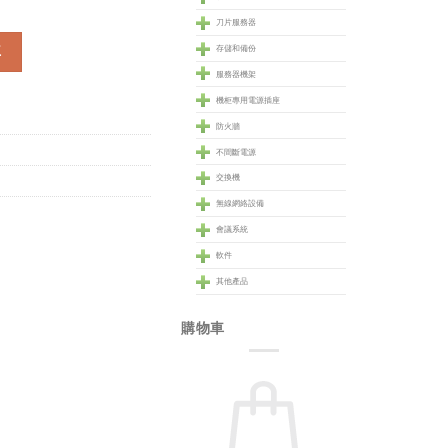
刀片服務器
車
存儲和備份
服務器機架
機柜專用電源插座
防火牆
不間斷電源
交換機
無線網絡設備
會議系統
軟件
其他產品
購物車