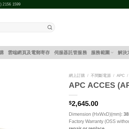
2) 2156 1599
購
雲端網頁及電郵寄存
伺服器託管服務
服務範圍
解決
網上訂購
/
不間斷電源
/
APC
/
APC ACCES (AP
添加
到願
望清
2,645.00
$
單
Dimension (HxWxD)(mm):
38
Factory Warranty (OSS withou
repair or replace