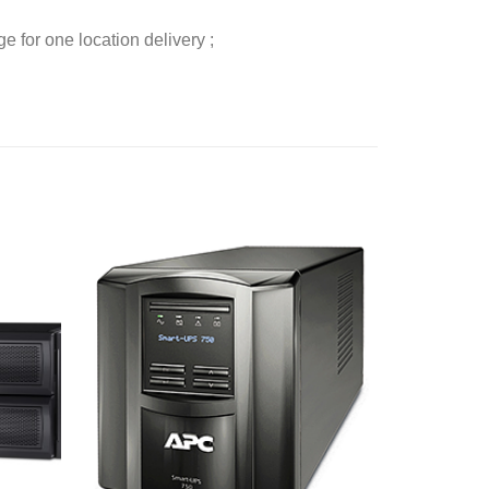
 for one location delivery ;
添加
添加
到願
到願
望清
望清
單
單