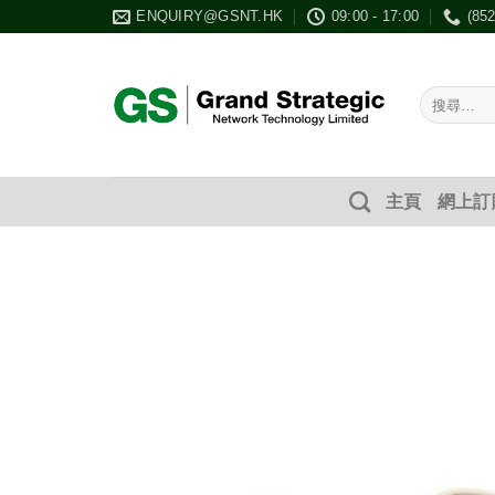
Skip
ENQUIRY@GSNT.HK
09:00 - 17:00
(85
to
content
搜
尋：
主頁
網上訂