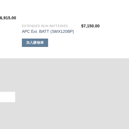
$
6,915.00
$
7,150.00
EXTENDED RUN BATTERIES
APC Ext. BATT (SMX120BP)
加入購物車