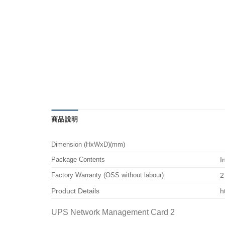
商品說明
Dimension (HxWxD)(mm)
Package Contents
I
Factory Warranty (OSS without labour)
2
Product Details
h
UPS Network Management Card 2