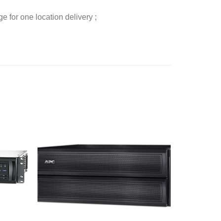
 for one location delivery ;
添加
添加
到願
到願
望清
望清
單
單