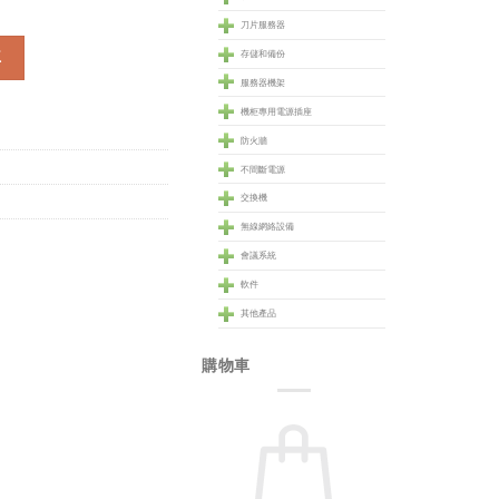
刀片服務器
車
存儲和備份
服務器機架
機柜專用電源插座
防火牆
不間斷電源
交換機
無線網絡設備
會議系統
軟件
其他產品
購物車