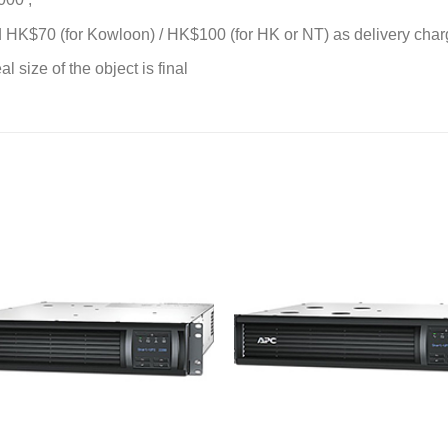
d HK$70 (for Kowloon) / HK$100 (for HK or NT) as delivery charge
l size of the object is final
添加
到願
望清
單