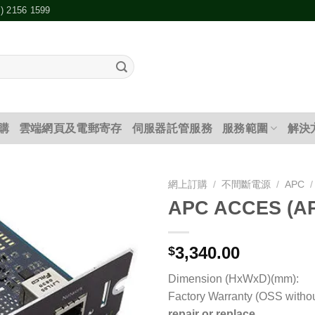
2) 2156 1599
購
雲端網頁及電郵寄存
伺服器託管服務
服務範圍
解決
網上訂購
/
不間斷電源
/
APC
/
APC ACCES (AP
添加
到願
望清
3,340.00
$
單
Dimension (HxWxD)(mm):
Factory Warranty (OSS withou
repair or replace