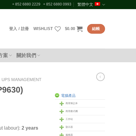
+ 852 6880 2229 + 852 6880 0993
繁體中文
登入 / 註冊
WISHLIST
$
0.00
結帳
方案
關於我們
UPS MANAGEMENT
9630)
電腦產品
商用筆記本
商用臺式機
工作站
t labour):
2 years
顥示器
服務器