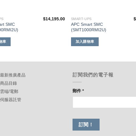
$
14,195.00
PS
SMART-UPS
art SMC
APC Smart SMC
00RMI2U)
(SMT1000RMI2U)
物車
加入購物車
訂閱我們的電子報
-最新推廣產品
-商品目錄
郵件
*
-雲端/電郵
-伺服器託管