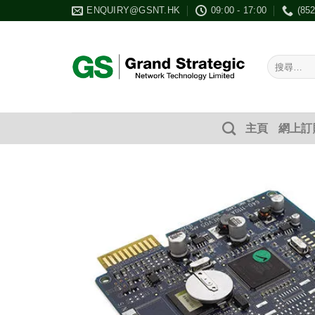
Skip
ENQUIRY@GSNT.HK
09:00 - 17:00
(85
to
content
搜
尋：
主頁
網上訂