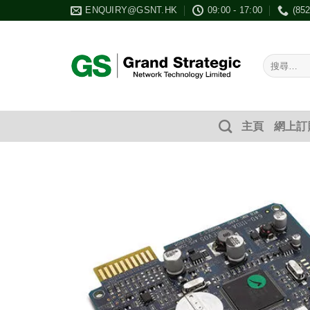
Skip
ENQUIRY@GSNT.HK
09:00 - 17:00
(85
to
content
搜
尋：
主頁
網上訂