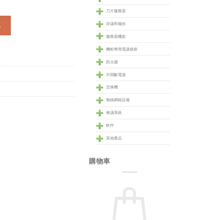
刀片服務器
車
存儲和備份
服務器機架
機柜專用電源插座
防火牆
不間斷電源
交換機
無線網絡設備
會議系統
軟件
其他產品
購物車