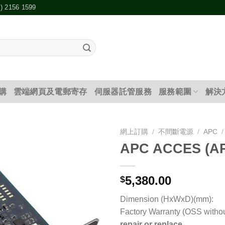
2) 2156 1599
購
雲端網頁及電郵寄存
伺服器託管服務
服務範圍
解決
網上訂購
/
不間斷電源
/
APC
/
APC ACCES (AP
添加
到願
望清
5,380.00
$
單
Dimension (HxWxD)(mm):
Factory Warranty (OSS withou
repair or replace