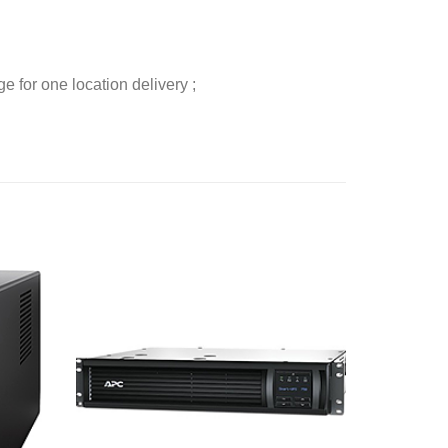
 for one location delivery ;
添加
添加
到願
到願
望清
望清
單
單