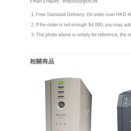
Email Enquiry : enquiry@gsnt.hk
Free Standard Delivery: On order over HKD 4
If the order is not enough $4,000, you may ad
The photo above is simply for reference, the rea
相關商品
添加
添加
到願
到願
望清
望清
單
單