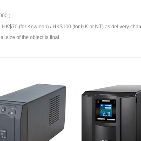
000 ;
d HK$70 (for Kowloon) / HK$100 (for HK or NT) as delivery charge
l size of the object is final
添加
到願
望清
單