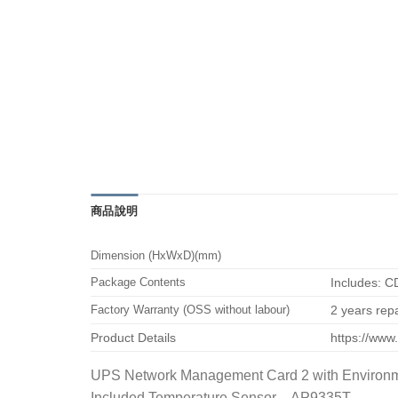
商品說明
Dimension (HxWxD)(mm)
Package Contents
Includes: C
Factory Warranty (OSS without labour)
2 years repa
Product Details
https://ww
UPS Network Management Card 2 with Environm
Included Temperature Sensor – AP9335T