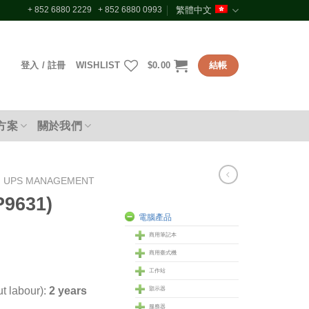
+ 852 6880 2229 + 852 6880 0993
繁體中文
登入 / 註冊
WISHLIST
$
0.00
結帳
方案
關於我們
UPS MANAGEMENT
9631)
電腦產品
商用筆記本
商用臺式機
工作站
t labour):
2 years
顥示器
服務器