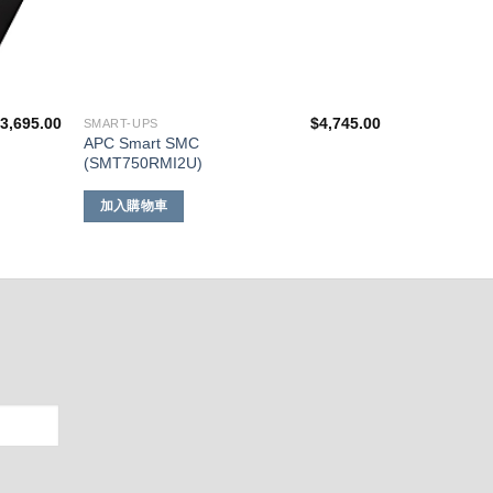
$
3,695.00
$
4,745.00
SMART-UPS
APC Smart SMC
(SMT750RMI2U)
加入購物車